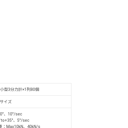
小型3分力計×1列80個
Tサイズ
0°、10°/sec
to+35°、5°/sec
：Max10kN、40kN/s