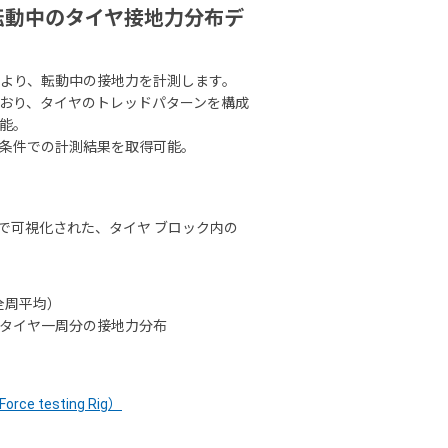
転動中のタイヤ接地力分布デ
により、転動中の接地力を計測します。
ており、タイヤのトレッドパターンを構成
能。
条件での計測結果を取得可能。
で可視化された、タイヤ ブロック内の
全周平均）
タイヤ一周分の接地力分布
ce testing Rig）