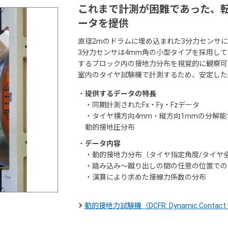
これまで計測が困難であった、
ータを提供
直径2mのドラムに埋め込まれた3分力センサ
3分力センサは4mm角の小型タイプを採用し
するブロック内の接地力分布を視覚的に観察可
室内のタイヤ試験機で計測するため、安定した
・
提供するデータの特長
・同期計測されたFx・Fy・Fzデータ
・タイヤ横方向4mm・縦方向1mmの分解能
動的接地圧分布
・
データ内容
・動的接地力分布（タイヤ指定角度/タイヤ
・踏み込み～蹴り出しの間の任意の位置での
・演算により求めた接線力係数の分布
動的接地力試験機（DCFR: Dynamic Contact For