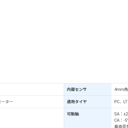
内蔵センサ
4mm角
Cモーター
適用タイヤ
PC、L
可動軸
SA：±2
CA：-5°
垂直荷重