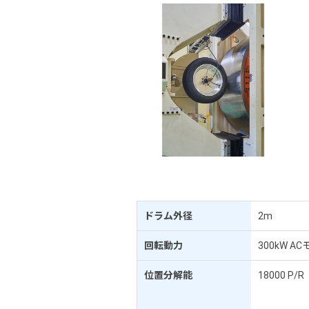
ドラム外径
2m
回転動力
300kW A
位置分解能
18000 P/R