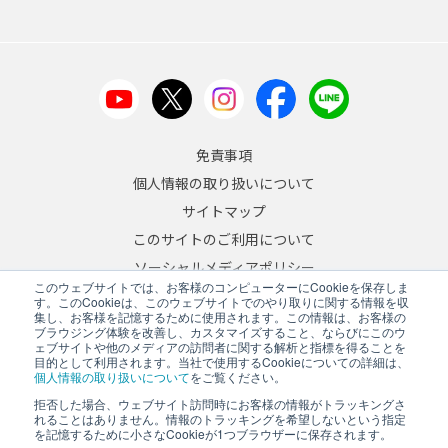
免責事項
個人情報の取り扱いについて
サイトマップ
このサイトのご利用について
ソーシャルメディアポリシー
このウェブサイトでは、お客様のコンピューターにCookieを保存しま
反社会的勢力への対応について
す。このCookieは、このウェブサイトでのやり取りに関する情報を収
集し、お客様を記憶するために使用されます。この情報は、お客様の
ブラウジング体験を改善し、カスタマイズすること、ならびにこのウ
JA
/
EN
ェブサイトや他のメディアの訪問者に関する解析と指標を得ることを
目的として利用されます。当社で使用するCookieについての詳細は、
Copyright © 2026 A&D Company, Limited
個人情報の取り扱いについて
をご覧ください。
拒否した場合、ウェブサイト訪問時にお客様の情報がトラッキングさ
れることはありません。情報のトラッキングを希望しないという指定
を記憶するために小さなCookieが1つブラウザーに保存されます。