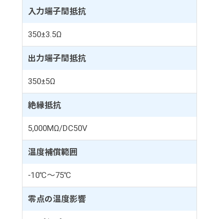
入力端子間抵抗
350±3.5Ω
出力端子間抵抗
350±5Ω
絶縁抵抗
5,000MΩ/DC50V
温度補償範囲
-10℃～75℃
零点の温度影響