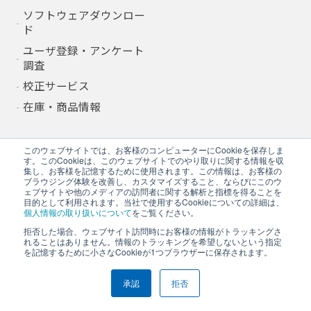
ソフトウェアダウンロー
ド
ユーザ登録・アンケート
調査
校正サービス
在庫・商品情報
このウェブサイトでは、お客様のコンピューターにCookieを保存しま
採用情報
す。このCookieは、このウェブサイトでのやり取りに関する情報を収
集し、お客様を記憶するために使用されます。この情報は、お客様の
Recruit
ブラウジング体験を改善し、カスタマイズすること、ならびにこのウ
ェブサイトや他のメディアの訪問者に関する解析と指標を得ることを
新卒採用
目的として利用されます。当社で使用するCookieについての詳細は、
個人情報の取り扱いについて
をご覧ください。
キャリア採用
拒否した場合、ウェブサイト訪問時にお客様の情報がトラッキングさ
れることはありません。情報のトラッキングを希望しないという指定
を記憶するために小さなCookieが1つブラウザーに保存されます。
グループ企業
承認
拒否
Group Companies
株式会社Ａ＆Ｄホロンホ