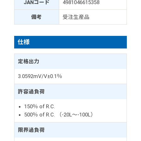
JANコード
4981046615358
備考
受注生産品
仕様
定格出力
3.0592mV/V±0.1％
許容過負荷
150％ of R.C.
500％ of R.C. （-20L～-100L）
限界過負荷