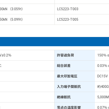
30kN （3.059t）
LC5223-T003
50kN （5.099t）
LC5223-T005
V±0.2％
許容過負荷
150％ of
C.
総合誤差
0.03％ o
最大印加電圧
DC15V
.
入力端子間抵抗
約400Ω
絶縁抵抗
5,000
℃
零点の温度影響
0.07％ 