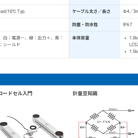
oad/10℃ Typ.
ケーブル太さ／長さ
Φ4／3
防塵・防水性
IP67
、白：電源－、緑：出力＋、青：
本体質量
1.0
：シールド
LC5
1.5
ロードセル入門
計量豆知識