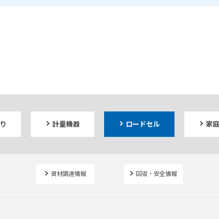
り
計量機器
ロードセル
家
資材調達情報
回収・安全情報