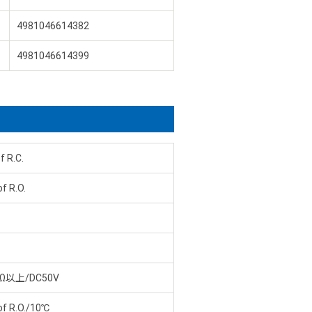
4981046614382
4981046614399
 R.C.
f R.O.
MΩ以上/DC50V
of R.O./10℃