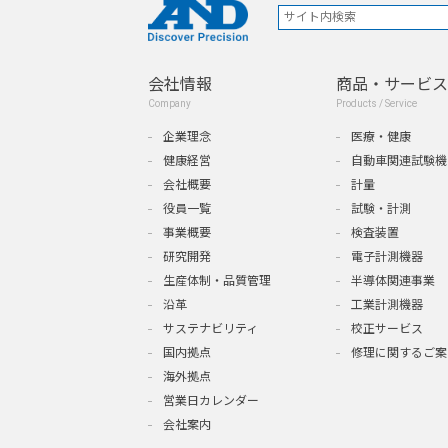
会社情報
商品・サービス
Company
Products / Service
企業理念
医療・健康
健康経営
自動車関連試験機
会社概要
計量
役員一覧
試験・計測
事業概要
検査装置
研究開発
電子計測機器
生産体制・品質管理
半導体関連事業
沿革
工業計測機器
サステナビリティ
校正サービス
国内拠点
修理に関するご案
海外拠点
営業日カレンダー
会社案内