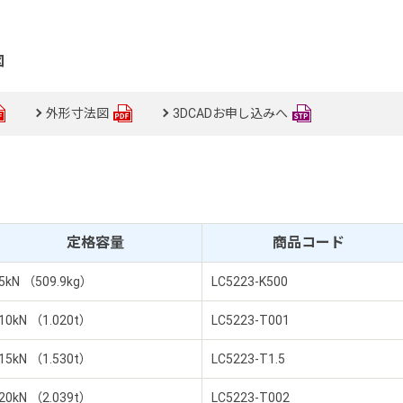
図
外形寸法図
3DCADお申し込みへ
定格容量
商品コード
5kN （509.9kg）
LC5223-K500
10kN （1.020t）
LC5223-T001
15kN （1.530t）
LC5223-T1.5
20kN （2.039t）
LC5223-T002