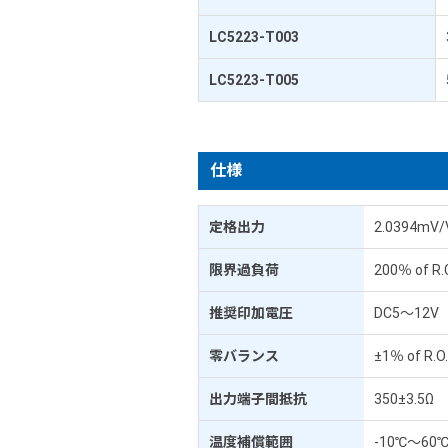
LC5223-T003
LC5223-T005
仕様
定格出力
2.0394mV/
限界過負荷
200％ of R.
推奨印加電圧
DC5～12V
零バランス
±1％ of R.O
出力端子間抵抗
350±3.5Ω
温度補償範囲
-10℃～60