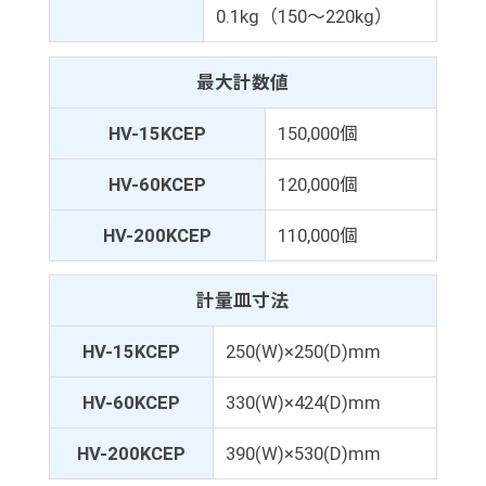
0.1kg（150～220kg）
最大計数値
HV-15KCEP
150,000個
HV-60KCEP
120,000個
HV-200KCEP
110,000個
計量皿寸法
HV-15KCEP
250(W)×250(D)mm
HV-60KCEP
330(W)×424(D)mm
HV-200KCEP
390(W)×530(D)mm