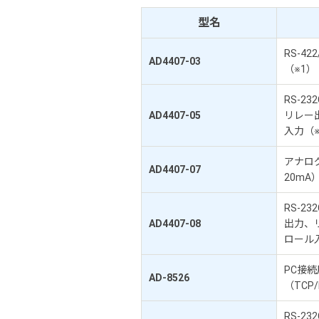
型名
RS-4
AD4407-03
（※1）
RS-2
AD4407-05
リレー
入力（※
アナロ
AD4407-07
20mA
RS-2
AD4407-08
出力、
ロール
PC接
AD-8526
（TCP
RS-2