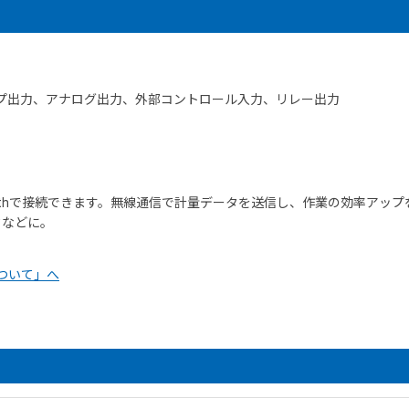
）
レントループ出力、アナログ出力、外部コントロール入力、リレー出力
）
oothで接続できます。無線通信で計量データを送信し、作業の効率アッ
クなどに。
について」へ