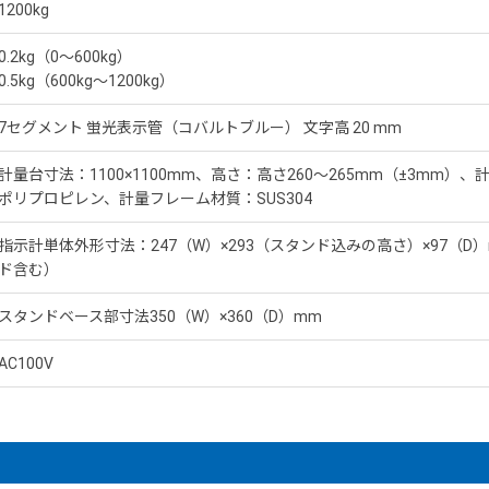
1200kg
0.2kg（0～600kg）
0.5kg（600kg～1200kg）
7セグメント 蛍光表示管（コバルトブルー） 文字高 20 mm
計量台寸法：1100×1100mm、高さ：高さ260～265mm（±3mm）
ポリプロピレン、計量フレーム材質：SUS304
指示計単体外形寸法：247（W）×293（スタンド込みの高さ）×97（D）
ド含む）
スタンドベース部寸法350（W）×360（D）mm
AC100V