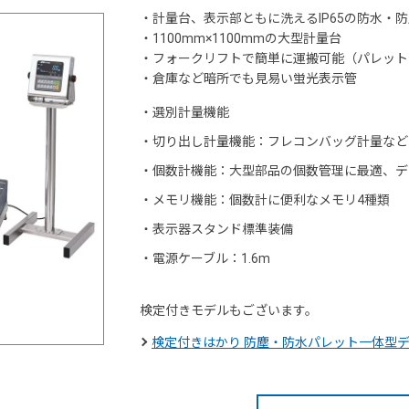
・計量台、表示部ともに洗えるIP65の防水・
・1100mm×1100mmの大型計量台
・フォークリフトで簡単に運搬可能（パレット
・倉庫など暗所でも見易い蛍光表示管
・
選別計量機能
・
切り出し計量機能：フレコンバッグ計量など
・
個数計機能：大型部品の個数管理に最適、デ
・
メモリ機能：個数計に便利なメモリ4種類
・
表示器スタンド標準装備
・
電源ケーブル：1.6m
検定付きモデルもございます。
検定付きはかり 防塵・防水パレット一体型デジタル