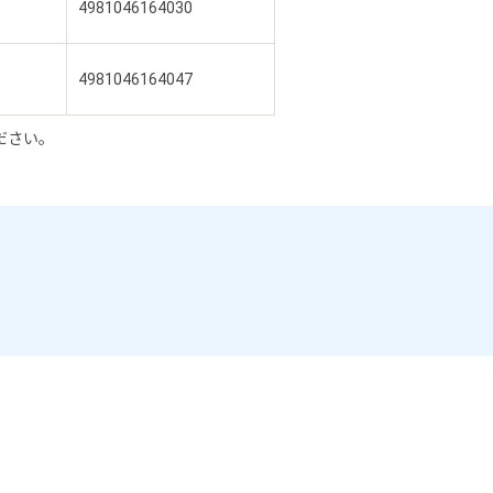
4981046164030
4981046164047
ください。