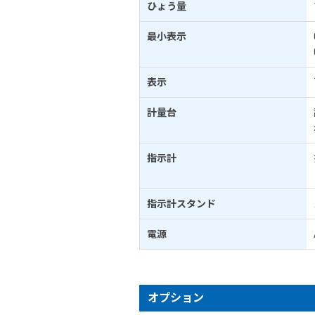
ひょう量
最小表示
表示
計量台
指示計
指示計スタンド
電源
オプション