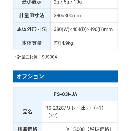
最小表示
2g / 5g / 10g
計量皿寸法
380×300mm
本体外形寸法
380(W)×464(D)×496(H)mm
本体質量
約14.9kg
・計量皿材質：SUS304
オプション
FS-03i-JA
RS-232C/リレー出力（※1）
品名
（※2）
標準価格
￥15,000（税抜価格）