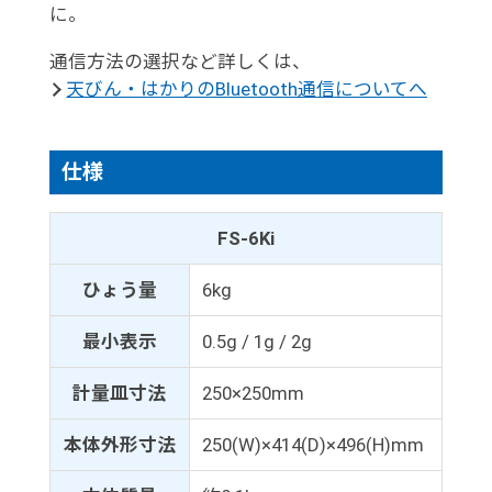
に。
通信方法の選択など詳しくは、
天びん・はかりのBluetooth通信についてへ
仕様
FS-6Ki
ひょう量
6kg
最小表示
0.5g / 1g / 2g
計量皿寸法
250×250mm
本体外形寸法
250(W)×414(D)×496(H)mm