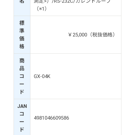
名
測定>）/RS-232C/カレントループ
（※1）
標
準
￥25,000（税抜価格）
価
格
商
品
コ
GX-04K
ー
ド
JAN
コ
4981046609586
ー
ド