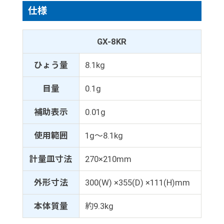
仕様
GX-8KR
ひょう量
8.1kg
目量
0.1g
補助表示
0.01g
使用範囲
1g～8.1kg
計量皿寸法
270×210mm
外形寸法
300(W) ×355(D) ×111(H)mm
本体質量
約9.3kg