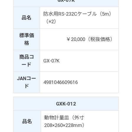
防水用RS-232Cケーブル（5m）
品名
（※2）
標準価
￥20,000（税抜価格）
格
商品コ
GX-07K
ード
JANコー
4981046609616
ド
GXK-012
動物計量皿（外寸
品名
208×260×228mm）