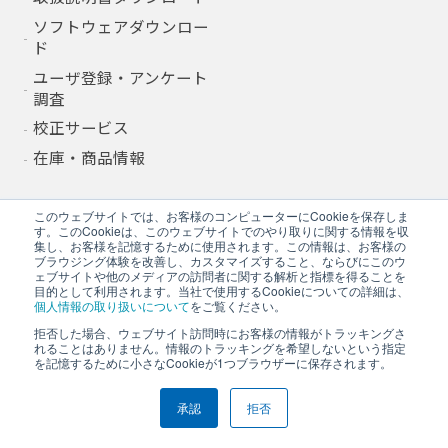
ソフトウェアダウンロー
ド
ユーザ登録・アンケート
調査
校正サービス
在庫・商品情報
このウェブサイトでは、お客様のコンピューターにCookieを保存しま
す。このCookieは、このウェブサイトでのやり取りに関する情報を収
採用情報
集し、お客様を記憶するために使用されます。この情報は、お客様の
Recruit
ブラウジング体験を改善し、カスタマイズすること、ならびにこのウ
ェブサイトや他のメディアの訪問者に関する解析と指標を得ることを
新卒採用
目的として利用されます。当社で使用するCookieについての詳細は、
個人情報の取り扱いについて
をご覧ください。
キャリア採用
拒否した場合、ウェブサイト訪問時にお客様の情報がトラッキングさ
れることはありません。情報のトラッキングを希望しないという指定
を記憶するために小さなCookieが1つブラウザーに保存されます。
グループ企業
承認
拒否
Group Companies
株式会社Ａ＆Ｄホロンホ