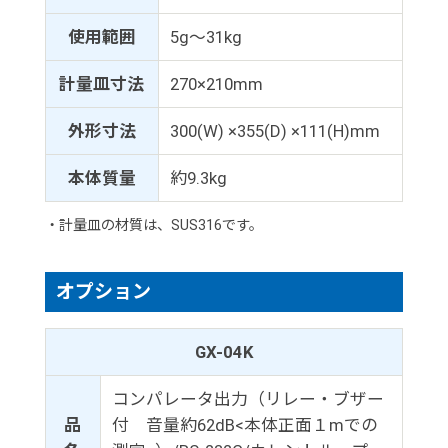
使用範囲
5g～31kg
計量皿寸法
270×210mm
外形寸法
300(W) ×355(D) ×111(H)mm
本体質量
約9.3kg
・計量皿の材質は、SUS316です。
オプション
GX-04K
コンパレータ出力（リレー・ブザー
品
付 音量約62dB<本体正面１mでの