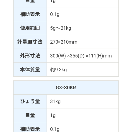
目量
1g
補助表示
0.1g
使用範囲
5g～21kg
計量皿寸法
270×210mm
外形寸法
300(W) ×355(D) ×111(H)mm
本体質量
約9.3kg
GX-30KR
ひょう量
31kg
目量
1g
補助表示
0.1g