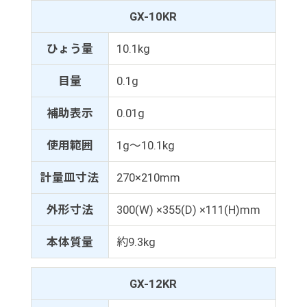
GX-10KR
ひょう量
10.1kg
目量
0.1g
補助表示
0.01g
使用範囲
1g～10.1kg
計量皿寸法
270×210mm
外形寸法
300(W) ×355(D) ×111(H)mm
本体質量
約9.3kg
GX-12KR