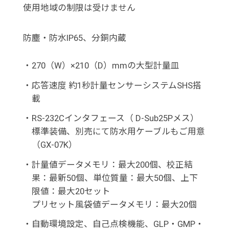
使用地域の制限は受けません
防塵・防水IP65、分銅内蔵
・
270（W）×210（D）mmの大型計量皿
・
応答速度 約1秒計量センサーシステムSHS
搭
載
・
RS-232Cインタフェース（ D-Sub25Pメス）
標準装備、別売にて防水用ケーブルもご用意
（GX-07K）
・
計量値データメモリ：最大200個、校正結
果：最新50個、単位質量：最大50個、上下
限値：最大20セット
プリセット風袋値データメモリ：最大20個
・
自動環境設定、自己点検機能、GLP・GMP・