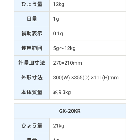
ひょう量
12kg
目量
1g
補助表示
0.1g
使用範囲
5g～12kg
計量皿寸法
270×210mm
外形寸法
300(W) ×355(D) ×111(H)mm
本体質量
約9.3kg
GX-20KR
ひょう量
21kg