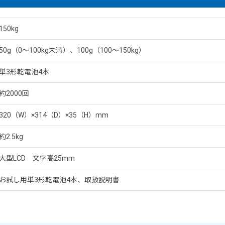
150kg
50g（0～100kg未満）、100g（100～150kg）
単3形乾電池4本
約2000回
320（W）×314（D）×35（H）mm
約2.5kg
大型LCD 文字高25mm
お試し用単3形乾電池4本、取扱説明書