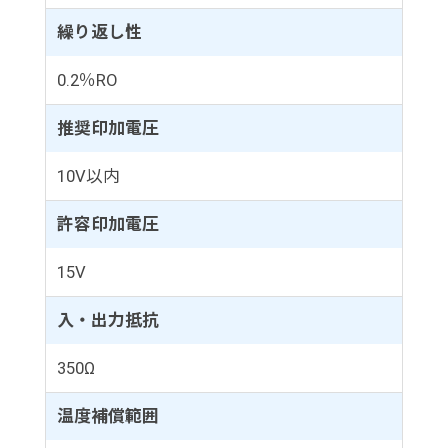
繰り返し性
0.2％RO
推奨印加電圧
10V以内
許容印加電圧
15V
入・出力抵抗
350Ω
温度補償範囲