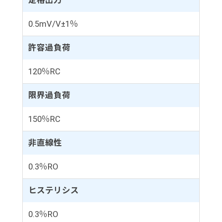
定格出力
0.5mV/V±1％
許容過負荷
120％RC
限界過負荷
150％RC
非直線性
0.3％RO
ヒステリシス
0.3％RO