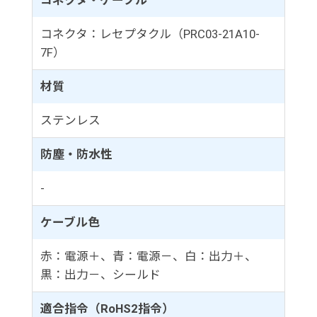
コネクタ・ケーブル
コネクタ：レセプタクル（PRC03-21A10-
7F）
材質
ステンレス
防塵・防水性
-
ケーブル色
赤：電源＋、青：電源－、白：出力＋、
黒：出力－、シールド
適合指令（RoHS2指令）