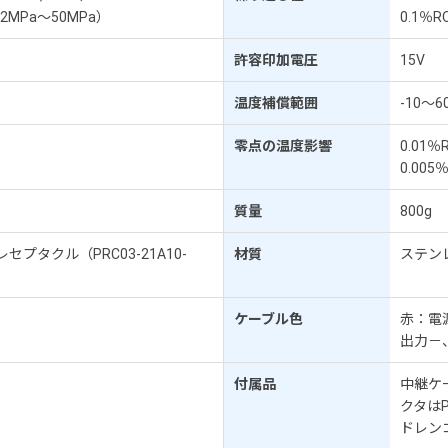
（2MPa～50MPa）
0.1％
許容印加電圧
15V
温度補償範囲
-10～6
零点の温度影響
0.01％
0.005
質量
800g
セプタクル（PRC03-21A10-
材質
ステン
ケーブル色
赤：電
出力－
付属品
中継ケー
クタはP
ドレン