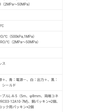
RO（2MPa～50MPa）
0℃
RO/℃（500kPa,1MPa）
％RO/℃（2MPa～50MPa）
レス
源＋、青：電源－、白：出力＋、黒：
、シールド
ブルL-A-5（5m、φ8mm、両端コネ
RC03-12A10-7M)、銅パッキン×2個、
コック用パッキン×2個