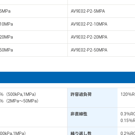
5MPa
AV9E02-P2-5MPA
10MPa
AV9E02-P2-10MPA
20MPa
AV9E02-P2-20MPA
50MPa
AV9E02-P2-50MPA
1％（500kPa,1MPa）
許容過負荷
120％R
±1％（2MPa～50MPa）
非直線性
0.3％R
0.15％
00kPa,1MPa）
繰り返し性
0.2％R