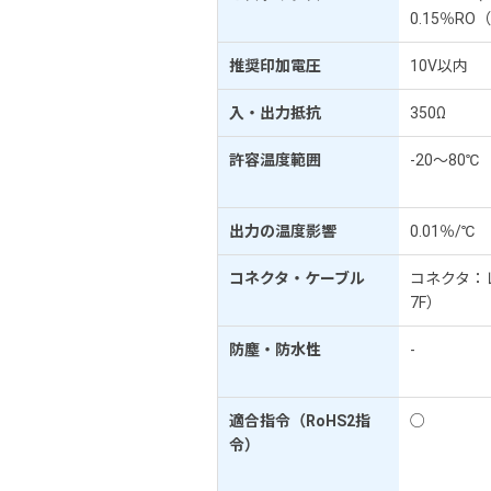
0.15％RO
推奨印加電圧
10V以内
入・出力抵抗
350Ω
許容温度範囲
-20～80℃
出力の温度影響
0.01％/℃
コネクタ・ケーブル
コネクタ：レ
7F）
防塵・防水性
-
適合指令（RoHS2指
○
令）