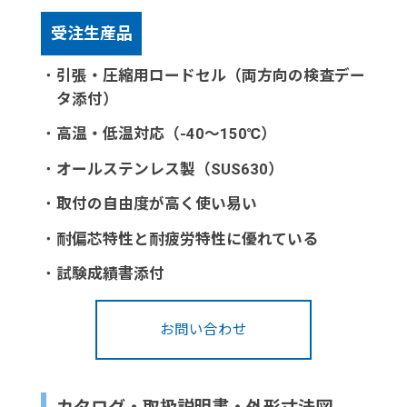
受注生産品
・
引張・圧縮用ロードセル（両方向の検査デー
タ添付）
・
高温・低温対応（-40～150℃）
・
オールステンレス製（SUS630）
・
取付の自由度が高く使い易い
・
耐偏芯特性と耐疲労特性に優れている
・
試験成績書添付
お問い合わせ