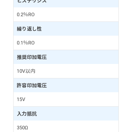
ヒステリシス
0.2％RO
繰り返し性
0.1％RO
推奨印加電圧
10V以内
許容印加電圧
15V
入力抵抗
350Ω