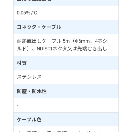
0.05％/℃
コネクタ・ケーブル
耐熱直出しケーブル 5m（Φ6mm、4芯シー
ルド）、NDISコネクタ又は先端むき出し
材質
ステンレス
防塵・防水性
-
ケーブル色