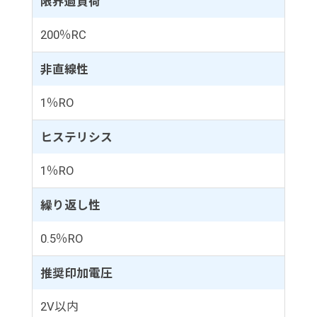
限界過負荷
200％RC
非直線性
1％RO
ヒステリシス
1％RO
繰り返し性
0.5％RO
推奨印加電圧
2V以内