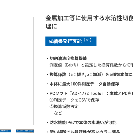
金属加工等に使用する水溶性切
理に
（※1）
成績書発行可能
・
切削油濃度換算機能
測定値（Brix%）と設定した換算係数から
・
換算係数（a：傾き,b：加減）を5種類本体
・
本体に最大100件測定データ自動保存
・
PCソフト『AD-4772 Tools』：本体とPCを
①測定データをCSVで保存
②換算係数設定
など
・
防水機能IP67で本体の水洗いが可能
・
暗い場所でも視認性が高いカラー液晶