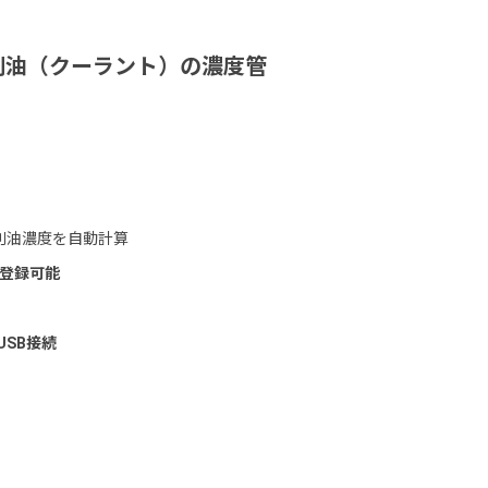
削油（クーラント）の濃度管
切削油濃度を自動計算
に登録可能
USB接続