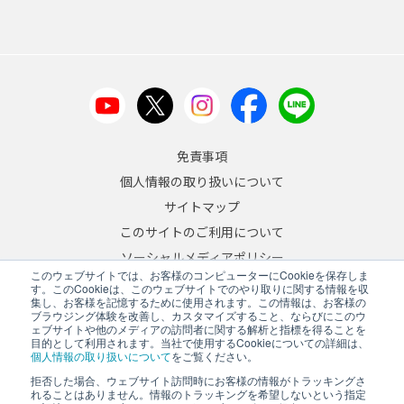
免責事項
個人情報の取り扱いについて
サイトマップ
このサイトのご利用について
ソーシャルメディアポリシー
このウェブサイトでは、お客様のコンピューターにCookieを保存しま
反社会的勢力への対応について
す。このCookieは、このウェブサイトでのやり取りに関する情報を収
集し、お客様を記憶するために使用されます。この情報は、お客様の
ブラウジング体験を改善し、カスタマイズすること、ならびにこのウ
JA
/
EN
ェブサイトや他のメディアの訪問者に関する解析と指標を得ることを
目的として利用されます。当社で使用するCookieについての詳細は、
Copyright © 2026 A&D Company, Limited
個人情報の取り扱いについて
をご覧ください。
拒否した場合、ウェブサイト訪問時にお客様の情報がトラッキングさ
れることはありません。情報のトラッキングを希望しないという指定