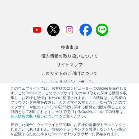
免責事項
個人情報の取り扱いについて
サイトマップ
このサイトのご利用について
ソーシャルメディアポリシー
このウェブサイトでは、お客様のコンピューターにCookieを保存しま
反社会的勢力への対応について
す。このCookieは、このウェブサイトでのやり取りに関する情報を収
集し、お客様を記憶するために使用されます。この情報は、お客様の
ブラウジング体験を改善し、カスタマイズすること、ならびにこのウ
JA
/
EN
ェブサイトや他のメディアの訪問者に関する解析と指標を得ることを
目的として利用されます。当社で使用するCookieについての詳細は、
Copyright © 2026 A&D Company, Limited
個人情報の取り扱いについて
をご覧ください。
拒否した場合、ウェブサイト訪問時にお客様の情報がトラッキングさ
れることはありません。情報のトラッキングを希望しないという指定
を記憶するために小さなCookieが1つブラウザーに保存されます。