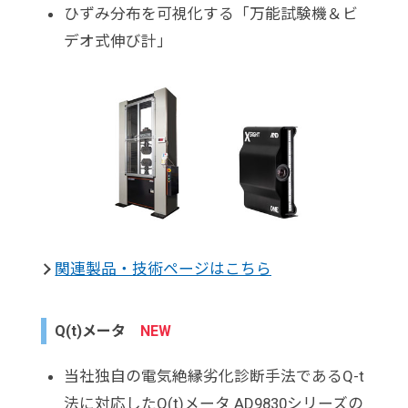
ひずみ分布を可視化する「万能試験機＆ビ
デオ式伸び計」
関連製品・技術ページはこちら
Q(t)メータ
NEW
当社独自の電気絶縁劣化診断手法であるQ-t
法に対応したQ(t)メータ AD9830シリーズの