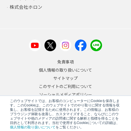
株式会社ホロン
免責事項
個人情報の取り扱いについて
サイトマップ
このサイトのご利用について
ソーシャルメディアポリシー
このウェブサイトでは、お客様のコンピューターにCookieを保存しま
反社会的勢力への対応について
す。このCookieは、このウェブサイトでのやり取りに関する情報を収
集し、お客様を記憶するために使用されます。この情報は、お客様の
ブラウジング体験を改善し、カスタマイズすること、ならびにこのウ
JA
/
EN
ェブサイトや他のメディアの訪問者に関する解析と指標を得ることを
目的として利用されます。当社で使用するCookieについての詳細は、
Copyright © 2026 A&D Company, Limited
個人情報の取り扱いについて
をご覧ください。