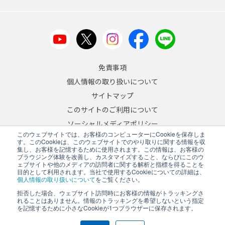
免責事項
個人情報の取り扱いについて
サイトマップ
このサイトのご利用について
ソーシャルメディアポリシー
このウェブサイトでは、お客様のコンピューターにCookieを保存しま
反社会的勢力への対応について
す。このCookieは、このウェブサイトでのやり取りに関する情報を収
集し、お客様を記憶するために使用されます。この情報は、お客様の
ブラウジング体験を改善し、カスタマイズすること、ならびにこのウ
JA
/
EN
ェブサイトや他のメディアの訪問者に関する解析と指標を得ることを
目的として利用されます。当社で使用するCookieについての詳細は、
Copyright © 2026 A&D Company, Limited
個人情報の取り扱いについて
をご覧ください。
拒否した場合、ウェブサイト訪問時にお客様の情報がトラッキングさ
れることはありません。情報のトラッキングを希望しないという指定
を記憶するために小さなCookieが1つブラウザーに保存されます。
PCサイトを表示する