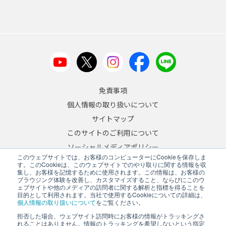
免責事項
個人情報の取り扱いについて
サイトマップ
このサイトのご利用について
ソーシャルメディアポリシー
このウェブサイトでは、お客様のコンピューターにCookieを保存しま
反社会的勢力への対応について
す。このCookieは、このウェブサイトでのやり取りに関する情報を収
集し、お客様を記憶するために使用されます。この情報は、お客様の
ブラウジング体験を改善し、カスタマイズすること、ならびにこのウ
JA
/
EN
ェブサイトや他のメディアの訪問者に関する解析と指標を得ることを
目的として利用されます。当社で使用するCookieについての詳細は、
Copyright © 2026 A&D Company, Limited
個人情報の取り扱いについて
をご覧ください。
拒否した場合、ウェブサイト訪問時にお客様の情報がトラッキングさ
れることはありません。情報のトラッキングを希望しないという指定