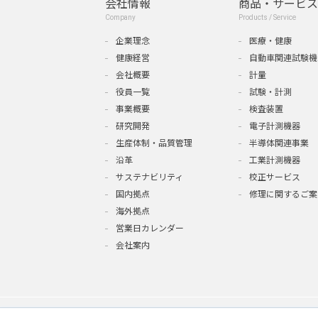
会社情報
商品・サービス
Company
Products / Service
企業理念
医療・健康
健康経営
自動車関連試験機
会社概要
計量
役員一覧
試験・計測
事業概要
検査装置
研究開発
電子計測機器
生産体制・品質管理
半導体関連事業
沿革
工業計測機器
サステナビリティ
校正サービス
国内拠点
修理に関するご案
海外拠点
営業日カレンダー
会社案内