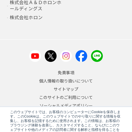
株式会社Ａ＆Ｄホロンホ
ールディングス
株式会社ホロン
免責事項
個人情報の取り扱いについて
サイトマップ
このサイトのご利用について
ソーシャルメディアポリシー
このウェブサイトでは、お客様のコンピューターにCookieを保存しま
反社会的勢力への対応について
す。このCookieは、このウェブサイトでのやり取りに関する情報を収
集し、お客様を記憶するために使用されます。この情報は、お客様の
ブラウジング体験を改善し、カスタマイズすること、ならびにこのウ
JA
/
EN
ェブサイトや他のメディアの訪問者に関する解析と指標を得ることを