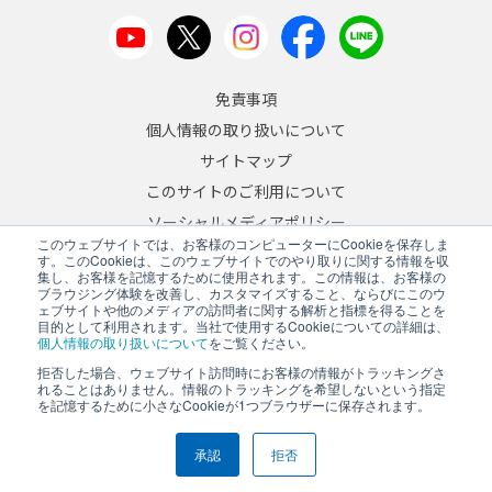
免責事項
個人情報の取り扱いについて
サイトマップ
このサイトのご利用について
ソーシャルメディアポリシー
このウェブサイトでは、お客様のコンピューターにCookieを保存しま
反社会的勢力への対応について
す。このCookieは、このウェブサイトでのやり取りに関する情報を収
集し、お客様を記憶するために使用されます。この情報は、お客様の
ブラウジング体験を改善し、カスタマイズすること、ならびにこのウ
JA
/
EN
ェブサイトや他のメディアの訪問者に関する解析と指標を得ることを
目的として利用されます。当社で使用するCookieについての詳細は、
Copyright © 2026 A&D Company, Limited
個人情報の取り扱いについて
をご覧ください。
拒否した場合、ウェブサイト訪問時にお客様の情報がトラッキングさ
れることはありません。情報のトラッキングを希望しないという指定
を記憶するために小さなCookieが1つブラウザーに保存されます。
PCサイトを表示する
承認
拒否