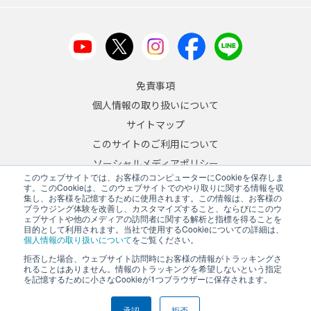
免責事項
個人情報の取り扱いについて
サイトマップ
このサイトのご利用について
ソーシャルメディアポリシー
このウェブサイトでは、お客様のコンピューターにCookieを保存しま
反社会的勢力への対応について
す。このCookieは、このウェブサイトでのやり取りに関する情報を収
集し、お客様を記憶するために使用されます。この情報は、お客様の
ブラウジング体験を改善し、カスタマイズすること、ならびにこのウ
JA
/
EN
ェブサイトや他のメディアの訪問者に関する解析と指標を得ることを
目的として利用されます。当社で使用するCookieについての詳細は、
Copyright © 2026 A&D Company, Limited
個人情報の取り扱いについて
をご覧ください。
拒否した場合、ウェブサイト訪問時にお客様の情報がトラッキングさ
れることはありません。情報のトラッキングを希望しないという指定
を記憶するために小さなCookieが1つブラウザーに保存されます。
PCサイトを表示する
承認
拒否