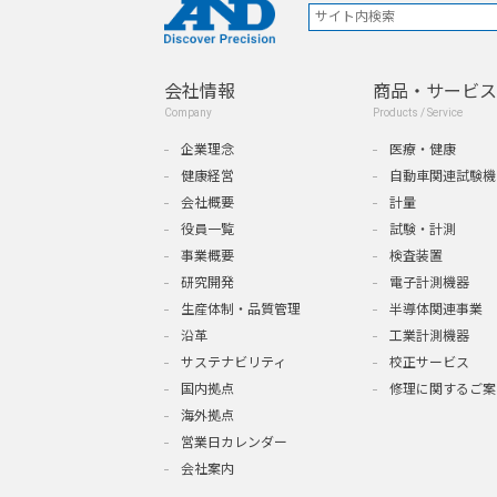
会社情報
商品・サービス
Company
Products / Service
企業理念
医療・健康
健康経営
自動車関連試験機
会社概要
計量
役員一覧
試験・計測
事業概要
検査装置
研究開発
電子計測機器
生産体制・品質管理
半導体関連事業
沿革
工業計測機器
サステナビリティ
校正サービス
国内拠点
修理に関するご案
海外拠点
営業日カレンダー
会社案内