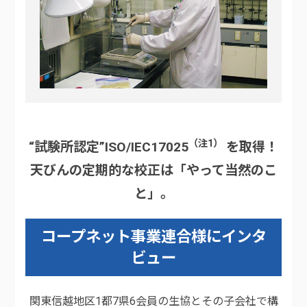
（注1）
“試験所認定”ISO/IEC17025
を取得！
天びんの定期的な校正は「やって当然のこ
と」。
コープネット事業連合様にインタ
ビュー
関東信越地区1都7県6会員の生協とその子会社で構