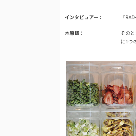
インタビュアー
「RA
木原様
そのと
に1つ