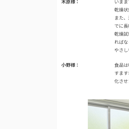
木原様
いまま
乾燥状
また、
でに長
乾燥試
ればな
やさし
小野様
食品は
すます
化させ