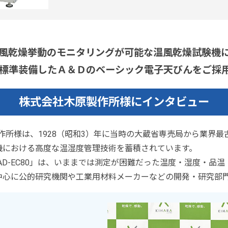
風乾燥挙動のモニタリングが可能な温風乾燥試験機
標準装備したＡ＆Ｄのベーシック電子天びんをご採
株式会社木原製作所様にインタビュー
原製作所様は、1928（昭和3）年に当時の大蔵省専売局から業界
機における高度な温湿度管理技術を蓄積されています。
-AD-EC80」は、いままでは測定が困難だった温度・湿度・品
中心に公的研究機関や工業用材料メーカーなどの開発・研究部