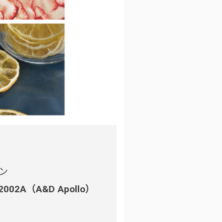
ン
2A（A&D Apollo）