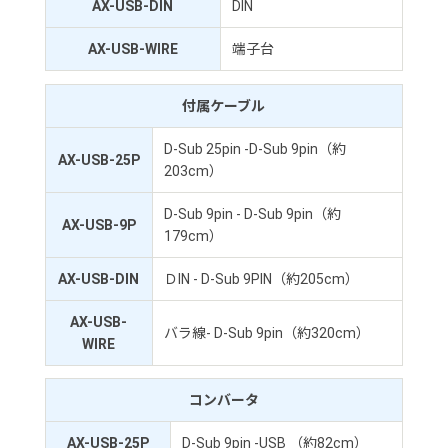
AX-USB-DIN
DIN
AX-USB-WIRE
端子台
付属ケーブル
D-Sub 25pin -D-Sub 9pin（約
AX-USB-25P
203cm）
D-Sub 9pin - D-Sub 9pin（約
AX-USB-9P
179cm）
AX-USB-DIN
ＤIN - D-Sub 9PIN（約205cm）
AX-USB-
バラ線- D-Sub 9pin（約320cm）
WIRE
コンバータ
AX-USB-25P
D-Sub 9pin -USB （約82cm）