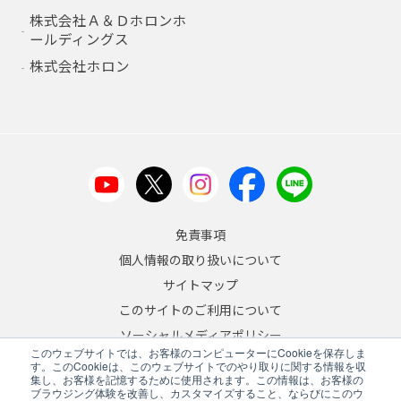
株式会社Ａ＆Ｄホロンホ
ールディングス
株式会社ホロン
免責事項
個人情報の取り扱いについて
サイトマップ
このサイトのご利用について
ソーシャルメディアポリシー
このウェブサイトでは、お客様のコンピューターにCookieを保存しま
反社会的勢力への対応について
す。このCookieは、このウェブサイトでのやり取りに関する情報を収
集し、お客様を記憶するために使用されます。この情報は、お客様の
ブラウジング体験を改善し、カスタマイズすること、ならびにこのウ
JA
/
EN