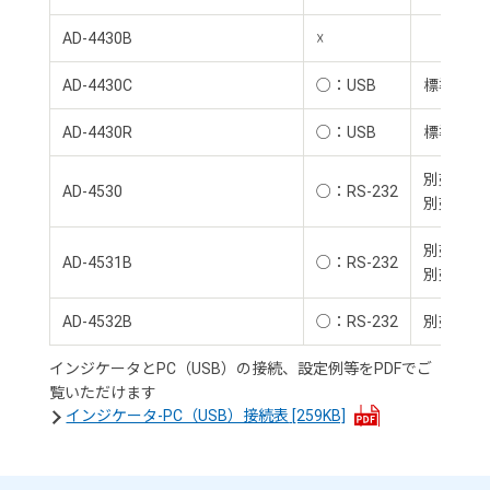
AD-4430B
☓
AD-4430C
○：USB
標準装備
AD-4430R
○：USB
標準装備
別売品：AD
AD-4530
○：RS-232
別売品：AD
別売品：AD
AD-4531B
○：RS-232
別売品：AD
AD-4532B
○：RS-232
別売品：AD
インジケータとPC（USB）の接続、設定例等をPDFでご
覧いただけます
インジケータ-PC（USB）接続表
[259KB]