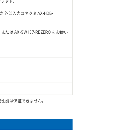
なります）
別売 外部入力コネクタ AX-HDB-
 または AX-SW137-REZERO をお使い
、防滴性能は保証できません。