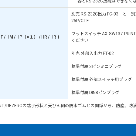
器とRS-232C接続はできなく
別売 RS-232C出力 FC-03 と 
25P/CTF
フットスイッチ AX-SW137-PRINT
/ HF / HM / HP（※１） / HR / HR-i
ください
別売 外部入出力 FT-02
標準付属 3ピンミニプラグ
標準付属 外部スイッチ用プラグ
標準付属 DIN8ピンプラグ
-PRINT/REZEROの端子形状と天びん側の防水ゴムとの関係から、防塵