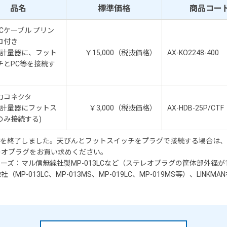
品名
標準価格
商品コー
32Cケーブル プリン
ロ付き
ピン計量器に、フット
￥15,000（税抜価格）
AX-KO2248-400
チとPC等を接続す
力コネクタ
ピン計量器にフットス
￥3,000（税抜価格）
AX-HDB-25P/CTF
のみ接続する)
は生産を終了しました。天びんとフットスイッチをプラグで接続する場合は、A
レオプラグをお買い求めください。
リーズ：マル信無線社製MP-013LCなど（ステレオプラグの筐体部外径が
013LC、MP-013MS、MP-019LC、MP-019MS等）、LINKMAN社