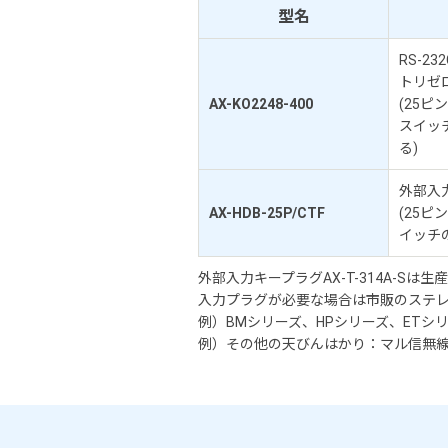
型名
RS-2
トリゼ
AX-KO2248-400
(25
スイッ
る)
外部入
AX-HDB-25P/CTF
(25
イッチ
外部入力キープラグAX-T-314A-S
入力プラグが必要な場合は市販のステ
例）BMシリーズ、HPシリーズ、ETシ
例）その他の天びんはかり：マル信無線社（MP-