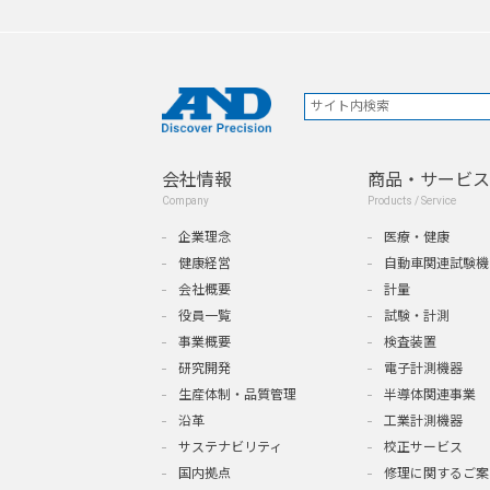
会社情報
商品・サービス
Company
Products / Service
企業理念
医療・健康
健康経営
自動車関連試験機
会社概要
計量
役員一覧
試験・計測
事業概要
検査装置
研究開発
電子計測機器
生産体制・品質管理
半導体関連事業
沿革
工業計測機器
サステナビリティ
校正サービス
国内拠点
修理に関するご案