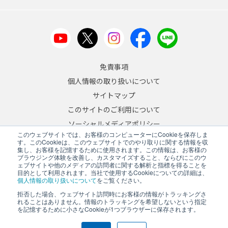
免責事項
個人情報の取り扱いについて
サイトマップ
このサイトのご利用について
ソーシャルメディアポリシー
このウェブサイトでは、お客様のコンピューターにCookieを保存しま
反社会的勢力への対応について
す。このCookieは、このウェブサイトでのやり取りに関する情報を収
集し、お客様を記憶するために使用されます。この情報は、お客様の
ブラウジング体験を改善し、カスタマイズすること、ならびにこのウ
JA
/
EN
ェブサイトや他のメディアの訪問者に関する解析と指標を得ることを
目的として利用されます。当社で使用するCookieについての詳細は、
Copyright © 2026 A&D Company, Limited
個人情報の取り扱いについて
をご覧ください。
拒否した場合、ウェブサイト訪問時にお客様の情報がトラッキングさ
れることはありません。情報のトラッキングを希望しないという指定
を記憶するために小さなCookieが1つブラウザーに保存されます。
PCサイトを表示する