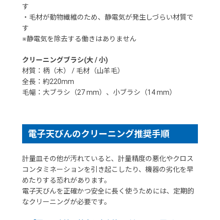
す
・毛材が動物繊維のため、静電気が発生しづらい材質で
す
※静電気を除去する働きはありません
クリーニングブラシ(大 / 小)
材質：柄（木） / 毛材（山羊毛）
全長：約220mm
毛幅：大ブラシ（27 mm）、小ブラシ（14 mm）
電子天びんのクリーニング推奨手順
計量皿その他が汚れていると、計量精度の悪化やクロス
コンタミネーションを引き起こしたり、機器の劣化を早
めたりする恐れがあります。
電子天びんを正確かつ安全に長く使うためには、定期的
なクリーニングが必要です。