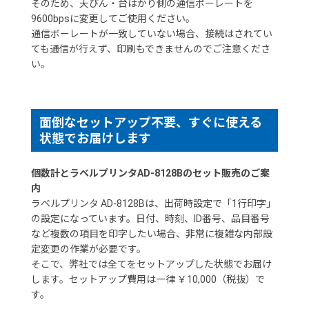
そのため、天びん・台はかり側の通信ボーレートを
9600bpsに変更してご使用ください。
通信ボーレートが一致していない場合、接続はされてい
ても通信が行えず、印刷もできませんのでご注意くださ
い。
面倒なセットアップ不要、すぐに使える
状態でお届けします
個数計とラベルプリンタAD-8128Bのセット販売のご案
内
ラベルプリンタ AD-8128Bは、出荷時設定で「1行印字」
の設定になっています。日付、時刻、ID番号、品目番号
など複数の項目を印字したい場合、非常に複雑な内部設
定変更の作業が必要です。
そこで、弊社では全てをセットアップした状態でお届け
します。セットアップ費用は一律 ￥10,000（税抜）で
す。