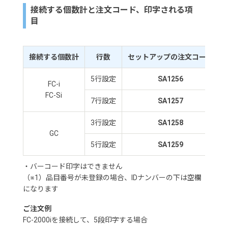
接続する個数計と注文コード、印字される項
目
接続する個数計
行数
セットアップの注文コード
5行設定
SA1256
FC-i
FC-Si
7行設定
SA1257
3行設定
SA1258
GC
5行設定
SA1259
・バーコード印字はできません
（※1）品目番号が未登録の場合、IDナンバーの下は空欄
になります
ご注文例
FC-2000iを接続して、5段印字する場合