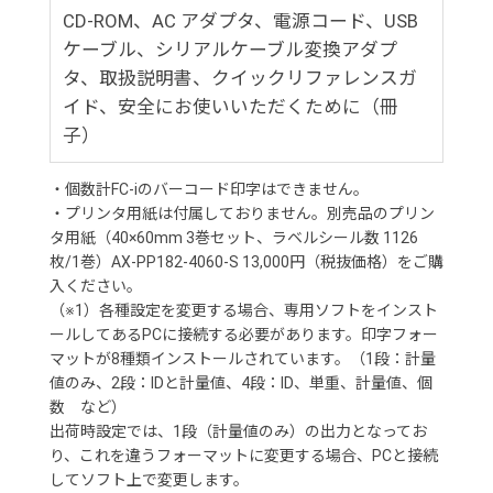
CD-ROM、AC アダプタ、電源コード、USB
ケーブル、シリアルケーブル変換アダプ
タ、取扱説明書、クイックリファレンスガ
イド、安全にお使いいただくために（冊
子）
・個数計FC-iのバーコード印字はできません。
・プリンタ用紙は付属しておりません。別売品のプリン
タ用紙（40×60mm 3巻セット、ラベルシール数 1126
枚/1巻）AX-PP182-4060-S 13,000円（税抜価格）をご購
入ください。
（※1）各種設定を変更する場合、専用ソフトをインスト
ールしてあるPCに接続する必要があります。印字フォー
マットが8種類インストールされています。（1段：計量
値のみ、2段：IDと計量値、4段：ID、単重、計量値、個
数 など）
出荷時設定では、1段（計量値のみ）の出力となってお
り、これを違うフォーマットに変更する場合、PCと接続
してソフト上で変更します。