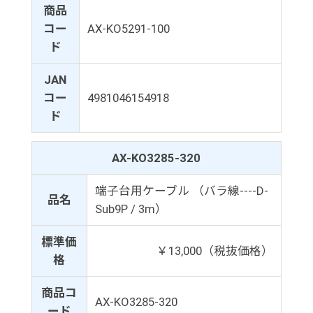
商品
コー
AX-KO5291-100
ド
JAN
コー
4981046154918
ド
AX-KO3285-320
端子台用ケーブル （バラ線----D-
品名
Sub9P / 3m）
標準価
￥13,000（税抜価格）
格
商品コ
AX-KO3285-320
ード