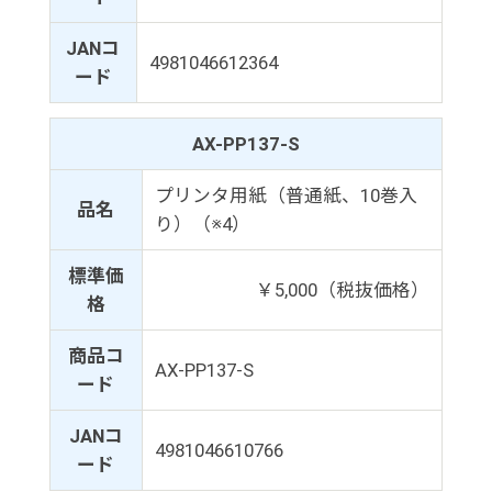
JANコ
4981046612364
ード
AX-PP137-S
プリンタ用紙（普通紙、10巻入
品名
り）（※4）
標準価
￥5,000（税抜価格）
格
商品コ
AX-PP137-S
ード
JANコ
4981046610766
ード