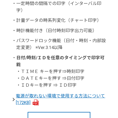
・
一定時間の間隔での印字（インターバル印
字）
・
計量データの時系列変化（チャート印字）
・
時計機能付き（日付時刻印字出力可能）
・
パスワードロック機能（日付・時刻・内部設
定変更） ※Ver.3.14以降
・
日付/時刻/ＩＤを任意のタイミングで印字可
能
・ＴＩＭＥ キーを押す⇒時刻印字
・ＤＡＴＥキーを押す ⇒日付印字
・ＩＤキーを押す ⇒ ＩＤ印字
電源が取れない環境で使用する方法について
[172KB]