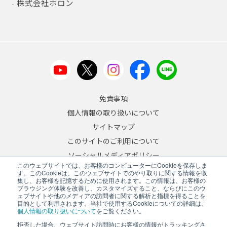
株式会社ホロン
免責事項
個人情報の取り扱いについて
サイトマップ
このサイトのご利用について
ソーシャルメディアポリシー
このウェブサイトでは、お客様のコンピューターにCookieを保存しま
反社会的勢力への対応について
す。このCookieは、このウェブサイトでのやり取りに関する情報を収
集し、お客様を記憶するために使用されます。この情報は、お客様の
ブラウジング体験を改善し、カスタマイズすること、ならびにこのウ
JA
/
EN
ェブサイトや他のメディアの訪問者に関する解析と指標を得ることを
目的として利用されます。当社で使用するCookieについての詳細は、
Copyright © 2026 A&D Company, Limited
個人情報の取り扱いについて
をご覧ください。
拒否した場合、ウェブサイト訪問時にお客様の情報がトラッキングさ