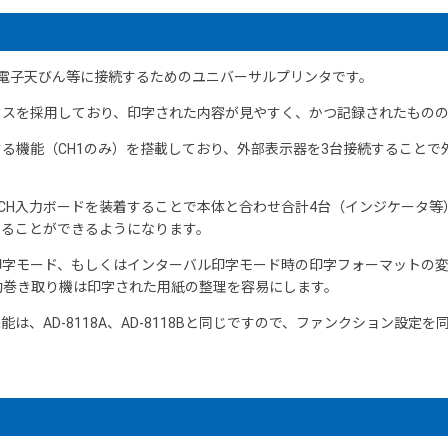
及び電子天びん等に接続するためのユニバーサルプリンタです。
クスを採用しており、印字された内容が見やすく、かつ記録されたもの
る機能（CH1のみ）を搭載しており、外部表示器を3台接続することで
2増設3CH入力ボードを装着することで本体と合わせ合計4台（インジケー
することができるようになります。
印字モード、もしくはインターバル印字モード時の印字フォーマットの
用紙自動巻き取り機は印字された用紙の整理を容易にします。
は、AD-8118A、AD-8118Bと同じですので、ファンクション設定