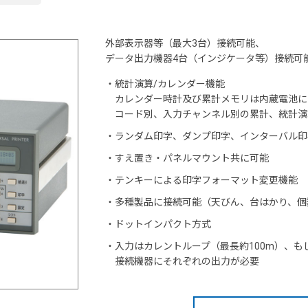
外部表示器等（最大3台）接続可能、
データ出力機器4台（インジケータ等）接続可能（A
・
統計演算/カレンダー機能
カレンダー時計及び累計メモリは内蔵電池に
コード別、入力チャンネル別の累計、統計演
・
ランダム印字、ダンプ印字、インターバル印
・
すえ置き・パネルマウント共に可能
・
テンキーによる印字フォーマット変更機能
・
多種製品に接続可能（天びん、台はかり、個
・
ドットインパクト方式
・
入力はカレントループ（最長約100m）、もしく
接続機器にそれぞれの出力が必要