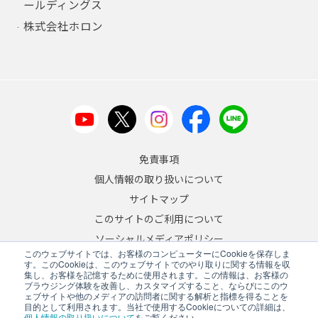
ールディングス
株式会社ホロン
免責事項
個人情報の取り扱いについて
サイトマップ
このサイトのご利用について
ソーシャルメディアポリシー
このウェブサイトでは、お客様のコンピューターにCookieを保存しま
反社会的勢力への対応について
す。このCookieは、このウェブサイトでのやり取りに関する情報を収
集し、お客様を記憶するために使用されます。この情報は、お客様の
ブラウジング体験を改善し、カスタマイズすること、ならびにこのウ
JA
/
EN
ェブサイトや他のメディアの訪問者に関する解析と指標を得ることを
目的として利用されます。当社で使用するCookieについての詳細は、
Copyright © 2026 A&D Company, Limited
個人情報の取り扱いについて
をご覧ください。