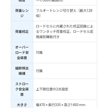
精度
～1/500の範囲内）
荷重レン
フルオートレンジ切り替え（最大128
ジ
倍）
ロードセルに内蔵された校正回路によ
荷重校正
るワンタッチ荷重校正、ロードセル定
格識別機能付き
オーバー
ロード安
付属
全装置
破断検出
付属
機構
ストロー
ク安全装
上下限位置の2点設定
置
大きさ
幅470 × 奥行335 × 高さ1450 mm