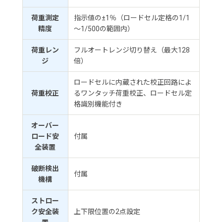
荷重測定
指示値の±1％（ロードセル定格の1/1
精度
～1/500の範囲内）
荷重レン
フルオートレンジ切り替え（最大128
ジ
倍）
ロードセルに内蔵された校正回路によ
荷重校正
るワンタッチ荷重校正、ロードセル定
格識別機能付き
オーバー
ロード安
付属
全装置
破断検出
付属
機構
ストロー
ク安全装
上下限位置の2点設定