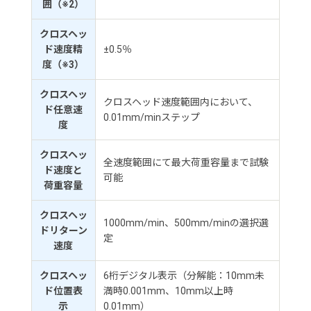
囲（※2）
クロスヘッ
ド速度精
±0.5％
度（※3）
クロスヘッ
クロスヘッド速度範囲内において、
ド任意速
0.01mm/minステップ
度
クロスヘッ
全速度範囲にて最大荷重容量まで試験
ド速度と
可能
荷重容量
クロスヘッ
1000mm/min、500mm/minの選択選
ドリターン
定
速度
クロスヘッ
6桁デジタル表示（分解能：10mm未
ド位置表
満時0.001mm、10mm以上時
示
0.01mm）