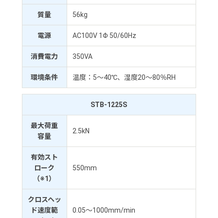
質量
56kg
電源
AC100V 1Φ 50/60Hz
消費電力
350VA
環境条件
温度：5～40℃、湿度20～80％RH
STB-1225S
最大荷重
2.5kN
容量
有効スト
ローク
550mm
（※1）
クロスヘッ
ド速度範
0.05～1000mm/min