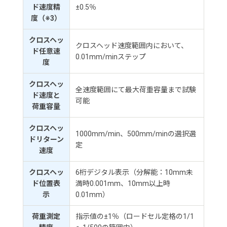
ド速度精
±0.5％
度（※3）
クロスヘッ
クロスヘッド速度範囲内において、
ド任意速
0.01mm/minステップ
度
クロスヘッ
全速度範囲にて最大荷重容量まで試験
ド速度と
可能
荷重容量
クロスヘッ
1000mm/min、500mm/minの選択選
ドリターン
定
速度
クロスヘッ
6桁デジタル表示（分解能：10mm未
ド位置表
満時0.001mm、10mm以上時
示
0.01mm）
荷重測定
指示値の±1％（ロードセル定格の1/1