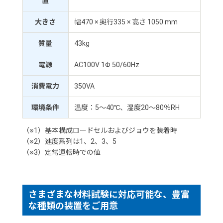
置
大きさ
幅470 × 奥行335 × 高さ 1050 mm
質量
43kg
電源
AC100V 1Φ 50/60Hz
消費電力
350VA
環境条件
温度：5～40℃、湿度20～80％RH
（※1）基本構成ロードセルおよびジョウを装着時
（※2）速度系列は1、2、3、5
（※3）定常運転時での値
さまざまな材料試験に対応可能な、豊富
な種類の装置をご用意