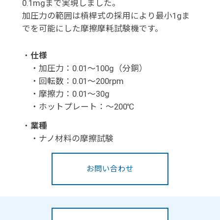
0.1mgまで実現しました。
加圧力の範囲は槓桿式の採用により最小1gま
でを可能にした摩擦摩耗試験機です。
・
仕様
・加圧力：0.01～100g（分銅）
・回転数：0.01～200rpm
・摩擦力：0.01～30g
・ホットプレート：～200℃
・
業種
・ナノ材料の摩擦試験
お問い合わせ