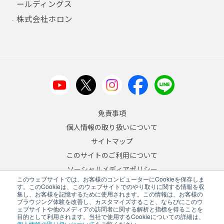
ールディングス
株式会社ホロン
免責事項
個人情報の取り扱いについて
サイトマップ
このサイトのご利用について
ソーシャルメディアポリシー
このウェブサイトでは、お客様のコンピューターにCookieを保存しま
反社会的勢力への対応について
す。このCookieは、このウェブサイトでのやり取りに関する情報を収
集し、お客様を記憶するために使用されます。この情報は、お客様の
ブラウジング体験を改善し、カスタマイズすること、ならびにこのウ
JA
/
EN
ェブサイトや他のメディアの訪問者に関する解析と指標を得ることを
目的として利用されます。当社で使用するCookieについての詳細は、
Copyright © 2026 A&D Company, Limited
個人情報の取り扱いについて
をご覧ください。