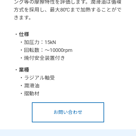
ング等の摩擦特性を評価します。潤滑油は循環
方式を採用し、最大80℃まで加熱することがで
きます。
・
仕様
・加圧力：15kN
・回転数：～10000rpm
・焼付安全装置付き
・
業種
・ラジアル軸受
・潤滑油
・摺動材
お問い合わせ