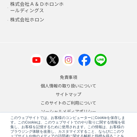
株式会社Ａ＆Ｄホロンホ
ールディングス
株式会社ホロン
免責事項
個人情報の取り扱いについて
サイトマップ
このサイトのご利用について
ソーシャルメディアポリシー
このウェブサイトでは、お客様のコンピューターにCookieを保存しま
反社会的勢力への対応について
す。このCookieは、このウェブサイトでのやり取りに関する情報を収
集し、お客様を記憶するために使用されます。この情報は、お客様の
ブラウジング体験を改善し、カスタマイズすること、ならびにこのウ
JA
/
EN
ェブサイトや他のメディアの訪問者に関する解析と指標を得ることを