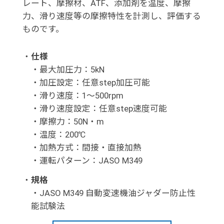
レート、摩擦材、ATF、添加剤を温度、摩擦
力、滑り速度等の摩擦特性を計測し、評価する
ものです。
・
仕様
・最大加圧力：5kN
・加圧設定：任意step加圧可能
・滑り速度：1～500rpm
・滑り速度設定：任意step速度可能
・摩擦力：50N・m
・温度：200℃
・加熱方式：間接・直接加熱
・運転パターン：JASO M349
・
規格
・JASO M349 自動変速機油ジャダー防止性
能試験法