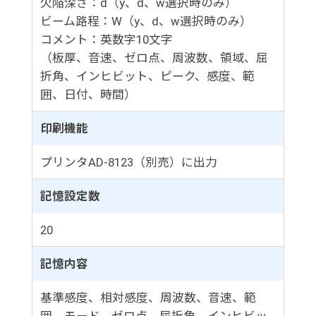
欠陥深さ：d（y、d、w選択時のみ）
ビーム路程：W（y、d、w選択時のみ）
コメント：英数字10文字
（板厚、音速、ゼロ点、周波数、領域、屈
折角、インヒビット、ピーク、感度、範
囲、日付、時間）
印刷機能
プリンタAD-8123（別売）に出力
記憶設定数
20
記憶内容
基準感度、相対感度、周波数、音速、範
囲、モード、ゼロ点、屈折角、インヒビッ