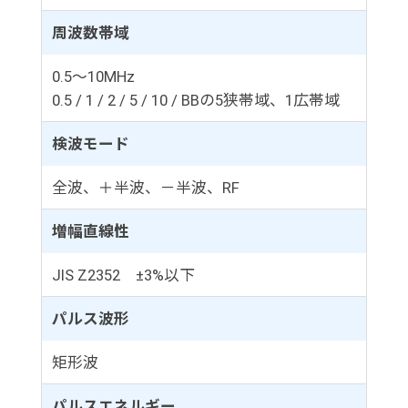
周波数帯域
0.5～10MHz
0.5 / 1 / 2 / 5 / 10 / BBの5狭帯域、1広帯域
検波モード
全波、＋半波、－半波、RF
増幅直線性
JIS Z2352 ±3%以下
パルス波形
矩形波
パルスエネルギー