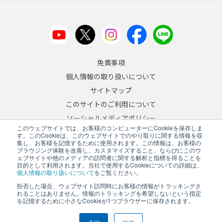
免責事項
個人情報の取り扱いについて
サイトマップ
このサイトのご利用について
ソーシャルメディアポリシー
このウェブサイトでは、お客様のコンピューターにCookieを保存しま
反社会的勢力への対応について
す。このCookieは、このウェブサイトでのやり取りに関する情報を収
集し、お客様を記憶するために使用されます。この情報は、お客様の
ブラウジング体験を改善し、カスタマイズすること、ならびにこのウ
JA
/
EN
ェブサイトや他のメディアの訪問者に関する解析と指標を得ることを
目的として利用されます。当社で使用するCookieについての詳細は、
Copyright © 2026 A&D Company, Limited
個人情報の取り扱いについて
をご覧ください。
拒否した場合、ウェブサイト訪問時にお客様の情報がトラッキングさ
れることはありません。情報のトラッキングを希望しないという指定
を記憶するために小さなCookieが1つブラウザーに保存されます。
PCサイトを表示する