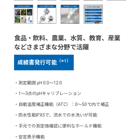
食品・飲料、農業、水質、教育、産業
などさまざまな分野で活躍
（※1）
成績書発行可能
・
測定範囲 pH 0.0～12.0
・
1～3点のpHキャリブレーション
・
自動温度補正機能（ATC）：0～50 ℃内で補正
・
防水性能IPX5で、流水での水洗いが可能
・
手元での測定値確認に便利なホールド機能
・
安定表示機能