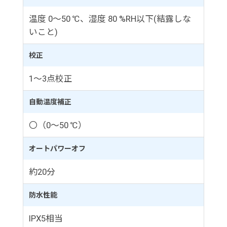
温度 0～50 ℃、湿度 80 %RH以下(結露しな
いこと)
校正
1～3点校正
自動温度補正
〇（0～50 ℃）
オートパワーオフ
約20分
防水性能
IPX5相当