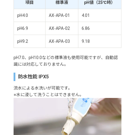
項目
標準液
pH値（25℃時）
pH4.0
AX-APA-01
4.01
pH6.9
AX-APA-02
6.86
pH9.2
AX-APA-03
9.18
pH7.0、pH10.0などの標準液も使用可能ですが、自動認
識には対応しておりません。
防水性能 IPX5
流水による水洗いが可能です。
※水に浸して洗うことはできません。