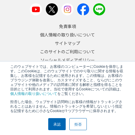
免責事項
個人情報の取り扱いについて
サイトマップ
このサイトのご利用について
ソーシャルメディアポリシー
このウェブサイトでは、お客様のコンピューターにCookieを保存しま
反社会的勢力への対応について
す。このCookieは、このウェブサイトでのやり取りに関する情報を収
集し、お客様を記憶するために使用されます。この情報は、お客様の
ブラウジング体験を改善し、カスタマイズすること、ならびにこのウ
JA
/
EN
ェブサイトや他のメディアの訪問者に関する解析と指標を得ることを
目的として利用されます。当社で使用するCookieについての詳細は、
Copyright © 2026 A&D Company, Limited
個人情報の取り扱いについて
をご覧ください。
拒否した場合、ウェブサイト訪問時にお客様の情報がトラッキングさ
れることはありません。情報のトラッキングを希望しないという指定
を記憶するために小さなCookieが1つブラウザーに保存されます。
PCサイトを表示する
承認
拒否