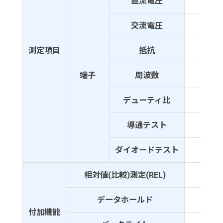
直流電圧
600
交流電圧
600
測定項目
抵抗
20M
端子
周波数
-
デューティ比
-
導通テスト
○
ダイオードテスト
○
相対値(比較)測定(REL)
-
データホールド
○
付加機能