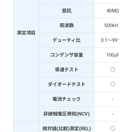
抵抗
40MΩ
周波数
500kHz
測定項目
デューティ比
0.1～99.9%
コンデンサ容量
100μF
導通テスト
○
ダイオードテスト
○
電池チェック
-
非接触電圧検知(NCV)
-
相対値(比較)測定(REL)
○