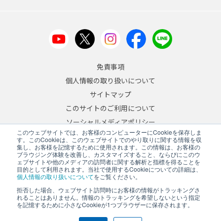
免責事項
個人情報の取り扱いについて
サイトマップ
このサイトのご利用について
ソーシャルメディアポリシー
このウェブサイトでは、お客様のコンピューターにCookieを保存しま
反社会的勢力への対応について
す。このCookieは、このウェブサイトでのやり取りに関する情報を収
集し、お客様を記憶するために使用されます。この情報は、お客様の
ブラウジング体験を改善し、カスタマイズすること、ならびにこのウ
JA
/
EN
ェブサイトや他のメディアの訪問者に関する解析と指標を得ることを
目的として利用されます。当社で使用するCookieについての詳細は、
Copyright © 2026 A&D Company, Limited
個人情報の取り扱いについて
をご覧ください。
拒否した場合、ウェブサイト訪問時にお客様の情報がトラッキングさ
れることはありません。情報のトラッキングを希望しないという指定
を記憶するために小さなCookieが1つブラウザーに保存されます。
PCサイトを表示する