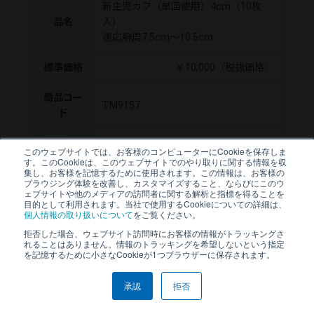
新生児カフ（単回使用）4cm（10枚
品名
入）
適応腕周7.5cm～10.5cm
標準価格
￥10,000（税抜価格）
商品コー
TM9157
ド
JANコー
このウェブサイトでは、お客様のコンピューターにCookieを保存しま
4981046710077
ド
す。このCookieは、このウェブサイトでのやり取りに関する情報を収
集し、お客様を記憶するために使用されます。この情報は、お客様の
ブラウジング体験を改善し、カスタマイズすること、ならびにこのウ
ェブサイトや他のメディアの訪問者に関する解析と指標を得ることを
TM9158
目的として利用されます。当社で使用するCookieについての詳細は、
個人情報の取り扱いについて
をご覧ください。
新生児カフ（単回使用）5cm（10枚
拒否した場合、ウェブサイト訪問時にお客様の情報がトラッキングさ
れることはありません。情報のトラッキングを希望しないという指定
品名
入）
を記憶するために小さなCookieが1つブラウザーに保存されます。
適応腕周8.5cm～13cm
承認
拒否
標準価格
￥10,000（税抜価格）