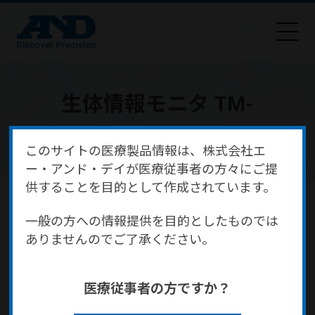
生体情報モニタ TM-
2591（バイタルセンサR）
このサイトの医療製品情報は、株式会社エ
ー・アンド・デイが医療従事者の方々にご提
供することを目的として作成されています。
HOME
商品・サービス
医療・健康
医療機器
生体情報モニタ・セントラルモニタ
一般の方への情報提供を目的としたものでは
生体情報モニタ TM-2591（バイタルセンサR）
ありませんのでご了承ください。
医療従事者の方ですか？
生体情報モニタ TM-2591（バイ
タルセンサR）