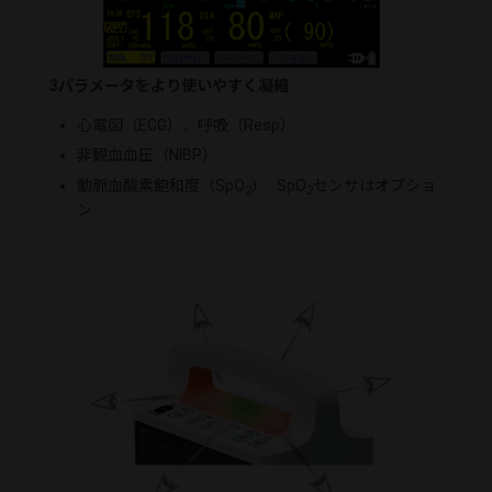
3パラメータをより使いやすく凝縮
心電図（ECG）、呼吸（Resp）
非観血血圧（NIBP）
動脈血酸素飽和度（SpO
）…SpO
センサはオプショ
2
2
ン