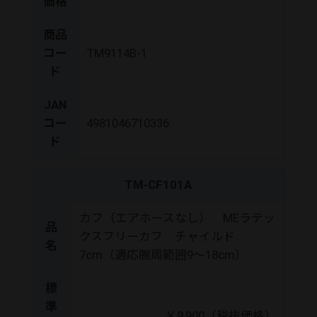
価格
商品
コー
TM9114B-1
ド
JAN
コー
4981046710336
ド
TM-CF101A
カフ（エアホースなし） MEラテッ
品
クスフリーカフ チャイルド
名
7cm（適応腕周範囲9～18cm）
標
準
￥9,900（税抜価格）