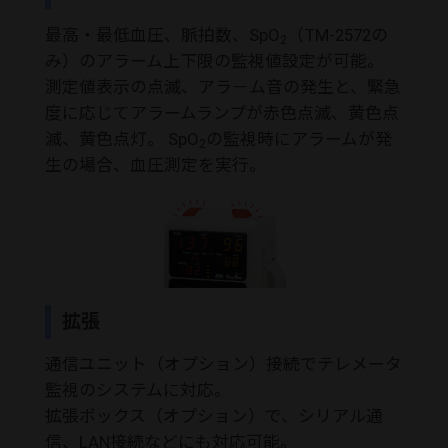
最高・最低血圧、脈拍数、SpO
（TM-2572の
2
み）のアラーム上下限の監視値設定が可能。
測定値表示の点滅、アラ－ム音の発生と、緊急
度に応じてアラームランプが赤色点滅、黄色点
滅、黄色点灯。 SpO
の監視時にアラームが発
2
生の場合、血圧測定を実行。
拡張
通信ユニット（オプション）接続でテレメータ
監視のシステムに対応。
拡張ボックス（オプション）で、シリアル通
信、LAN接続などにも対応可能。