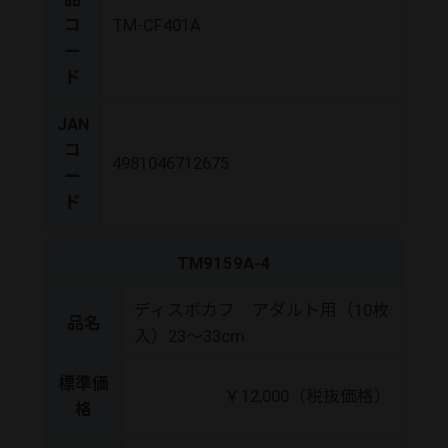
コ
TM-CF401A
ー
ド
JAN
コ
4981046712675
ー
ド
TM9159A-4
ディスポカフ アダルト用（10枚
品名
入）23～33cm
標準価
￥12,000（税抜価格）
格