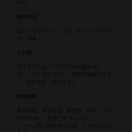
±5％
表示方法
LED：7セグメント、LCD：4.7インチSTNカ
ラー液晶
入力部
タッチパネル（アナログ抵抗膜方式）
スイッチ：消音ボタン、測定間隔選択ボタ
ン、血圧測定／停止ボタン
監視機能
最高血圧、最低血圧、脈拍数、SpO
（TM-
2
2572のみ）、体温（オプション）
アラーム時：測定値の点滅、アラーム音の