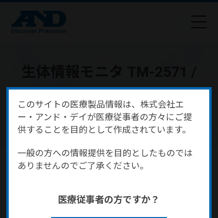
生体情報モニタ TM-2571 /
TM-2572（バイタルボック
このサイトの医療製品情報は、株式会社エ
ス）
ー・アンド・デイが医療従事者の方々にご提
供することを目的として作成されています。
一般の方への情報提供を目的としたものでは
HOME
商品・サービス
医療・健康
医療機器
ありませんのでご了承ください。
生体情報モニタ・セントラルモニタ
生体情報モニタ TM-2571 / TM-2572（バイタルボックス）
医療従事者の方ですか？