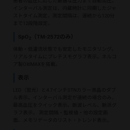
患者の血圧に応じた最適な圧力まで自動加圧。
インターバル測定は、内蔵時計に同期したジャ
ストタイム測定。測定間隔は、連続から120分
まで12段階設定。
SpO
（TM-2572のみ）
2
体動・低灌流状態でも安定したモニタリング。
リアルタイムにプレチスモグラフ表示。ネルコ
ア製OXIMAXを搭載。
表示
LED（蛍光）と4.7インチSTNカラー液晶のダブ
ル表示。インターバル測定が連続の場合のみ、
最高血圧をクイック表示。脈波レベル、脈派グ
ラフ表示。 測定間隔・監視値・他の設定画
面、メモリデータのリスト・トレンド表示。