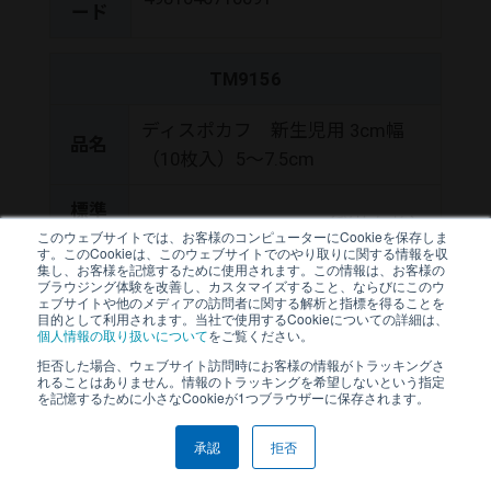
ード
TM9156
ディスポカフ 新生児用 3cm幅
品名
（10枚入）5～7.5cm
標準
￥10,000（税抜価格）
このウェブサイトでは、お客様のコンピューターにCookieを保存しま
価格
す。このCookieは、このウェブサイトでのやり取りに関する情報を収
集し、お客様を記憶するために使用されます。この情報は、お客様の
ブラウジング体験を改善し、カスタマイズすること、ならびにこのウ
商品
ェブサイトや他のメディアの訪問者に関する解析と指標を得ることを
コー
TM9156
目的として利用されます。当社で使用するCookieについての詳細は、
個人情報の取り扱いについて
をご覧ください。
ド
拒否した場合、ウェブサイト訪問時にお客様の情報がトラッキングさ
れることはありません。情報のトラッキングを希望しないという指定
JANコ
を記憶するために小さなCookieが1つブラウザーに保存されます。
4981046710084
ード
承認
拒否