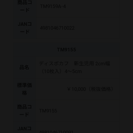
商品コ
TM9159A-4
ード
JANコ
4981046710022
ード
TM9155
ディスポカフ 新生児用 2cm幅
品名
（10枚入）4～5cm
標準価
￥10,000（税抜価格）
格
商品コ
TM9155
ード
JANコ
4981046710091