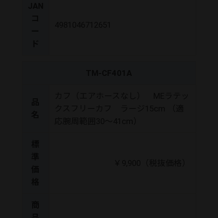
JAN
コ
4981046712651
ー
ド
TM-CF401A
カフ（エアホースなし） MEラテッ
品
クスフリーカフ ラージ15cm （適
名
応腕周範囲30～41cm）
標
準
￥9,900（税抜価格）
価
格
商
品