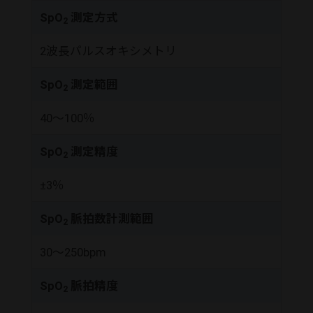
SpO
測定方式
2
2波長パルスオキシメトリ
SpO
測定範囲
2
40～100％
SpO
測定精度
2
±3％
SpO
脈拍数計測範囲
2
30～250bpm
SpO
脈拍精度
2