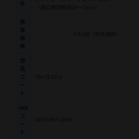
名
（適応腕周範囲20～33cm）
標
準
￥8,000（税抜価格）
価
格
商
品
コ
TM-CF301A
ー
ド
JAN
コ
4981046712668
ー
ド