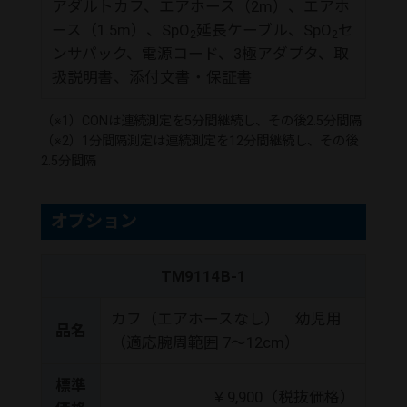
アダルトカフ、エアホース（2m）、エアホ
ース（1.5m）、SpO
延長ケーブル、SpO
セ
2
2
ンサパック、電源コード、3極アダプタ、取
扱説明書、添付文書・保証書
（※1）CONは連続測定を5分間継続し、その後2.5分間隔
（※2）1分間隔測定は連続測定を12分間継続し、その後
2.5分間隔
オプション
TM9114B-1
カフ（エアホースなし） 幼児用
品名
（適応腕周範囲 7～12cm）
標準
￥9,900（税抜価格）