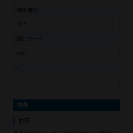
特定保守
該当
類別コード
器21
-
-
特長
血圧