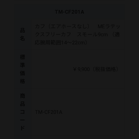
TM-CF201A
カフ（エアホースなし） MEラテッ
品
クスフリーカフ スモール9cm （適
名
応腕周範囲14～22cm）
標
準
￥9,900（税抜価格）
価
格
商
品
コ
TM-CF201A
ー
ド