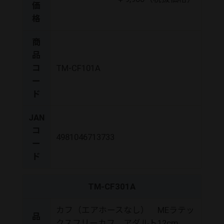
価
格
商
品
コ
TM-CF101A
ー
ド
JAN
コ
4981046713733
ー
ド
TM-CF301A
カフ（エアホースなし） MEラテッ
品
クスフリーカフ アダルト12cm