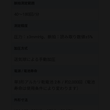
脈拍測定範囲
40～180回/分
測定精度
圧力：±3mmHg、脈拍：読み取り数値±5%
加圧方式
送気球による手動加圧
電源 / 電池寿命
単3形アルカリ乾電池 2本 / 約2,000回（電池
寿命は使用条件により変わります）
外形寸法