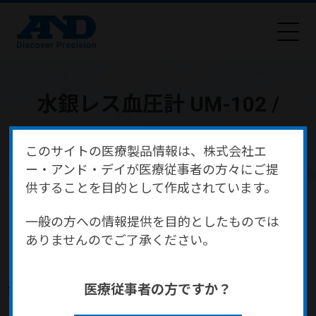
水銀レス血圧計 UM-102 /
UM-102B
このサイトの医療製品情報は、株式会社エ
ー・アンド・デイが医療従事者の方々にご提
供することを目的として作成されています。
HOME
商品・サービス
医療・健康
医療機器
血圧計・血圧監視装置
水銀レス血圧計 UM-102 / UM-102B
一般の方への情報提供を目的としたものでは
ありませんのでご了承ください。
水銀レス血圧計 UM-102 / UM-
医療従事者の方ですか？
102B