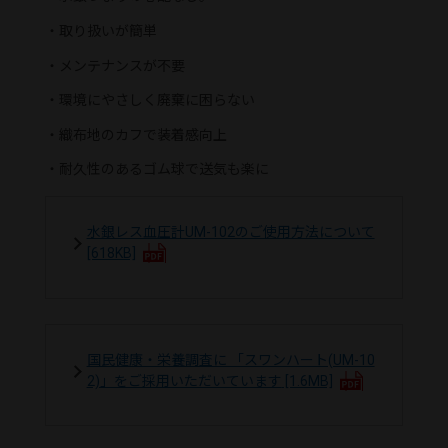
・
取り扱いが簡単
・
メンテナンスが不要
・
環境にやさしく廃棄に困らない
・
織布地のカフで装着感向上
・
耐久性のあるゴム球で送気も楽に
水銀レス血圧計UM-102のご使用方法について
[618KB]
国民健康・栄養調査に 「スワンハート(UM-10
2)」をご採用いただいています
[1.6MB]