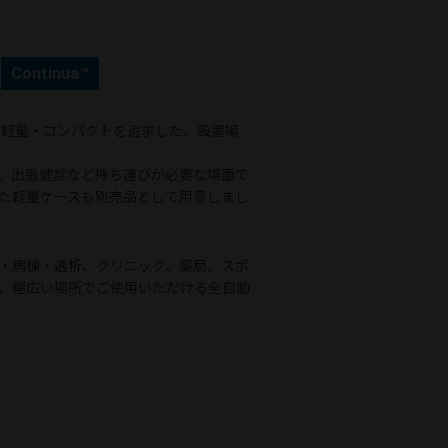
Continua™
mは、軽量・コンパクトを追求した、設置場
量化し、出張健診など持ち運びが必要な場面で
た軽量ケースも別売品として用意しまし
来・病棟・透析、クリニック、薬局、スポ
、幅広い場所でご使用いただける全自動