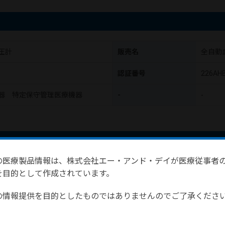
圧計
販売名
全自動血
認証番号
226AH
器 特定保守管理医療機器
-
-
の医療製品情報は、株式会社エー・アンド・デイが医療従事者
所を選ばない省スペース型
を目的として作成されています。
本体重量約5.5kg：樹脂の活用で3.5kg減量（当社比）
の情報提供を目的としたものではありませんのでご了承く