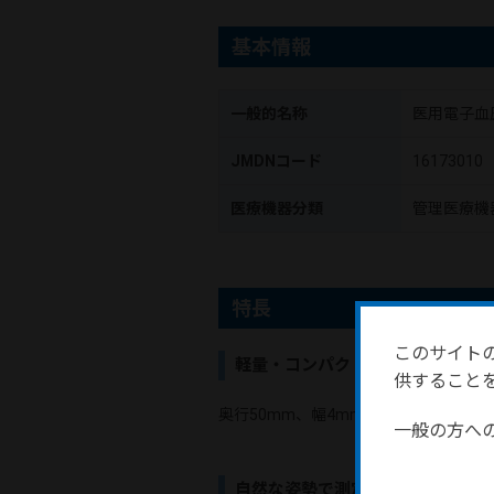
基本情報
一般的名称
医用電子血
JMDNコード
16173010
医療機器分類
管理医療機
特長
このサイト
軽量・コンパクトを追求、設置場
供すること
奥行50mm、幅4mmカット（当社比）、
一般の方へ
自然な姿勢で測定可能