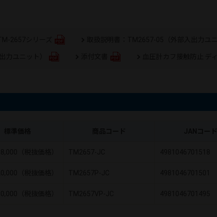
M-2657シリーズ
取扱説明書：TM2657-05（外部入出力ユ
入出力ユニット）
添付文書
血圧計カフ接触防止 デ
標準価格
商品コード
JANコー
98,000（税抜価格）
TM2657-JC
4981046701518
20,000（税抜価格）
TM2657P-JC
4981046701501
50,000（税抜価格）
TM2657VP-JC
4981046701495