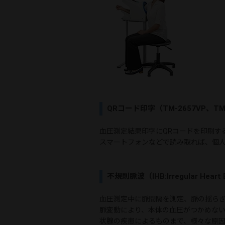
QRコード印字（TM-2657VP、TM
血圧測定結果印字にQRコードを印刷す
スマートフォンなどで読み取れば、個
不規則脈波（IHB:Irregular Hear
血圧測定中に脈間隔を測定、脈の揺ら
脈変動により、本体の血圧がつかめな
状腺の疾患によるものまで、様々な原