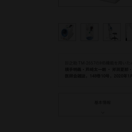
診之助 TM-2657のIHB機能を
横手明義・芦崎太一朗 ・ 斧渕夏
医師会雑誌，148巻10号，2020年1月
基本情報