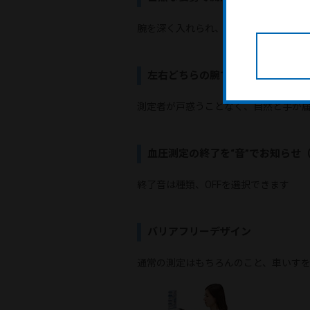
腕を深く入れられ、無理なく自然な姿
左右どちらの腕でも測定できるフ
測定者が戸惑うことなく、自然と手が
血圧測定の終了を“音”でお知らせ（T
終了音は種類、OFFを選択できます
バリアフリーデザイン
通常の測定はもちろんのこと、車いす