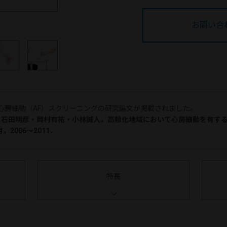
お問い合
用いた心房細動（AF）スクリーニングの研究論文が掲載されました。
那・石田明彦・岡村有祐・小林誠人，高齢化地域において心房細動を有する
，2006～2011．
特長