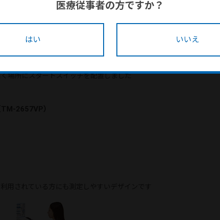
医療従事者の方ですか？
勢で測定ができます
はい
いいえ
ォルム、自然な姿勢で測定可能
届く場所にスタートスイッチを配置しました
M-2657VP）
を利用されている方にも測定しやすいデザインです