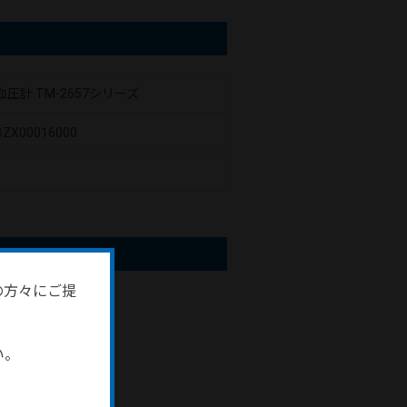
圧計 TM-2657シリーズ
BZX00016000
の方々にご提
ださい。