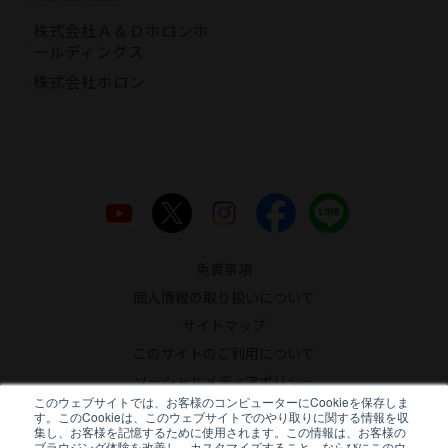
株式会社Ａ＆Ｄホロンホ
ールディングス
株式会社ホロン
免責事項
個人情報の取り扱いについて
サイトマップ
このサイトのご利用について
ソーシャルメディアポリシー
このウェブサイトでは、お客様のコンピューターにCookieを保存しま
反社会的勢力への対応について
す。このCookieは、このウェブサイトでのやり取りに関する情報を収
集し、お客様を記憶するために使用されます。この情報は、お客様の
ブラウジング体験を改善し、カスタマイズすること、ならびにこのウ