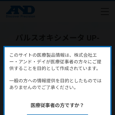
パルスオキシメータ UP-
200（Pulse Pro）
このサイトの医療製品情報は、株式会社エ
ー・アンド・デイが医療従事者の方々にご提
供することを目的として作成されています。
HOME
商品・サービス
医療・健康
医療機器
パルスオキシメータ
パルスオキシメータ UP-200（Pulse Pro）
一般の方への情報提供を目的としたものでは
ありませんのでご了承ください。
パルスオキシメータ UP-
医療従事者の方ですか？
200（Pulse Pro）