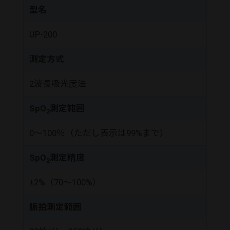
型名
UP-200
測定方式
2波長吸光度法
SpO
測定範囲
2
0～100％（ただし表示は99%まで）
SpO
測定精度
2
±2%（70～100%）
脈拍測定範囲