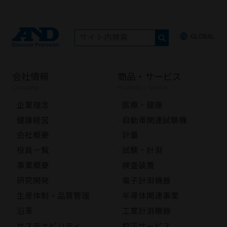
GLOBAL
会社情報
商品・サービス
Company
Products / Service
企業理念
医療・健康
健康経営
自動車関連試験機
会社概要
計量
役員一覧
試験・計測
事業概要
検査装置
研究開発
電子計測機器
生産体制・品質管理
半導体関連事業
沿革
工業計測機器
サステナビリティ
校正サービス