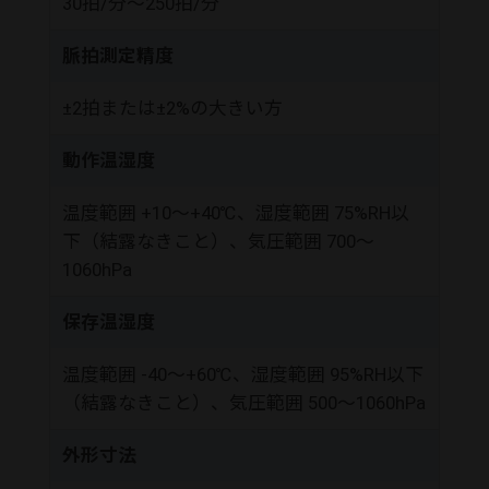
30拍/分～250拍/分
脈拍測定精度
±2拍または±2%の大きい方
動作温湿度
温度範囲 +10～+40℃、湿度範囲 75%RH以
下（結露なきこと）、気圧範囲 700～
1060hPa
保存温湿度
温度範囲 -40～+60℃、湿度範囲 95%RH以下
（結露なきこと）、気圧範囲 500～1060hPa
外形寸法