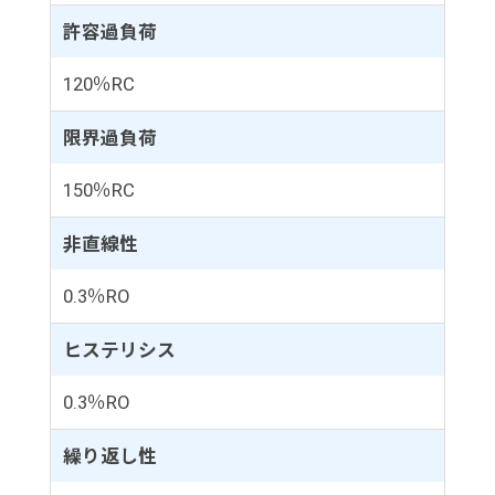
許容過負荷
120％RC
限界過負荷
150％RC
非直線性
0.3％RO
ヒステリシス
0.3％RO
繰り返し性