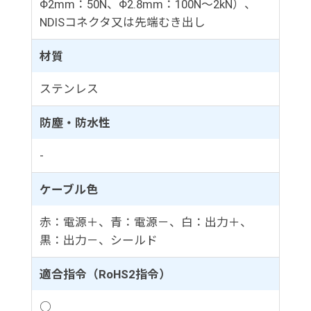
Φ2mm：50N、Φ2.8mm：100N～2kN）、
NDISコネクタ又は先端むき出し
材質
ステンレス
防塵・防水性
-
ケーブル色
赤：電源＋、青：電源－、白：出力＋、
黒：出力－、シールド
適合指令（RoHS2指令）
○