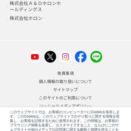
株式会社Ａ＆Ｄホロンホ
ールディングス
株式会社ホロン
免責事項
個人情報の取り扱いについて
サイトマップ
このサイトのご利用について
ソーシャルメディアポリシー
このウェブサイトでは、お客様のコンピューターにCookieを保存しま
反社会的勢力への対応について
す。このCookieは、このウェブサイトでのやり取りに関する情報を収
集し、お客様を記憶するために使用されます。この情報は、お客様の
ブラウジング体験を改善し、カスタマイズすること、ならびにこのウ
JA
/
EN
ェブサイトや他のメディアの訪問者に関する解析と指標を得ることを