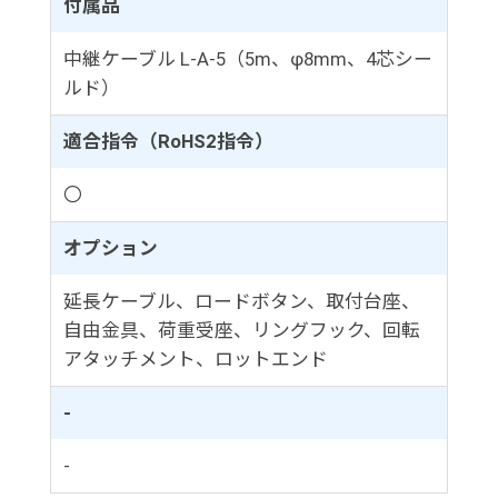
付属品
中継ケーブル L-A-5（5m、φ8mm、4芯シー
ルド）
適合指令（RoHS2指令）
〇
オプション
延長ケーブル、ロードボタン、取付台座、
自由金具、荷重受座、リングフック、回転
アタッチメント、ロットエンド
-
-