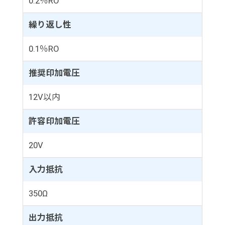
0.2％RO
繰り返し性
0.1％RO
推奨印加電圧
12V以内
許容印加電圧
20V
入力抵抗
350Ω
出力抵抗