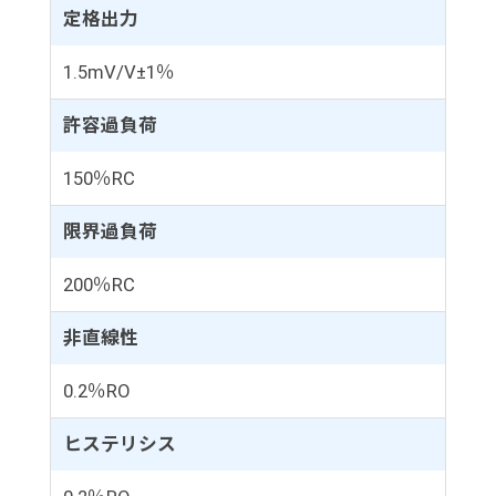
定格出力
1.5mV/V±1％
許容過負荷
150％RC
限界過負荷
200％RC
非直線性
0.2％RO
ヒステリシス