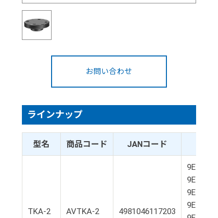
お問い合わせ
ラインナップ
型名
商品コード
JANコード
適
9E01-L3
9E01-L4
9E01-L8
9E01-L1
TKA-2
AVTKA-2
4981046117203
9E01-L1