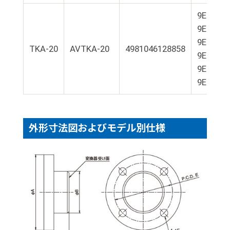
9E01-L4
9E01-L8
9E01-L1
TKA-20
AVTKA-20
4981046128858
9E01-L1
9E01-L2
9E01-L2
外形寸法図およびモデル別仕様